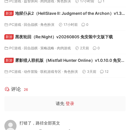
PC游戏
·
益智休闲
·
肉鸽游戏
·
角色扮演
17小时前
1
地狱仆从2（HellSlave II: Judgment of the Archon）v1.3.0
新游
免安装中文版下载
PC游戏
·
回合战棋
·
角色扮演
17小时前
0
黑夜轮回（Re:Night）v20260805 免安装中文版下载
新游
PC游戏
·
回合战棋
·
策略战略
·
肉鸽游戏
2天前
0
雾影猎人联机版（Mistfall Hunter Online）v1.0.10.0 免安装
新游
中文版下载
PC游戏
·
动作冒险
·
联机游戏专区
·
角色扮演
3天前
12
评论
26
请先
登录
打错了，路径全部英文