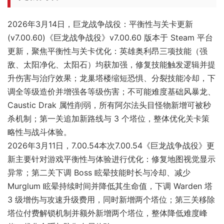
2026年3月14日，
巨龙战争战役：平衡性与关卡更新
(v7.00.60)
《巨龙战争战役》v7.00.60 版本于 Steam 平台
更新，聚焦平衡性与关卡优化：英雄奥利昂三项技能（强
敌、太阳净化、太阳石）均获加强，修复技能触发逻辑并提
升伤害与治疗效果；龙巢塔楼缩短恐惧、分裂技能冷却，下
调全等级造价并增强各等级伤害；不可能难度基础风暴龙、
Caustic Drak 属性削弱，所有阿尔法头目怪物新增可被秒
杀机制；第一关追加新路线与 3 个塔位，整体优化关卡策
略性与战斗体验。
2026年3月11日，7.00.54本次7.00.54《巨龙战争战役》更
新主要针对游戏平衡性与体验进行优化：修复地图视觉显示
异常；第二关下调 Boss 眩晕技能时长与冷却、减少
Murglum 眩晕持续时间并降低其生命值，下调 Warden 塔
3 级增伤与攻速升级费用，同时新增两个塔位；第三关移除
塔位付费解锁机制并额外新增两个塔位，整体降低难度峰