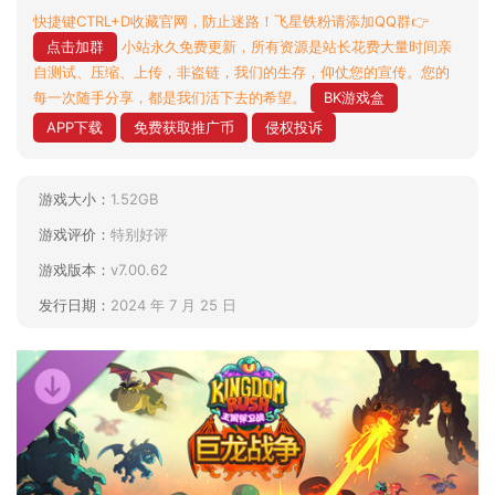
快捷键CTRL+D收藏官网，防止迷路！飞星铁粉请添加QQ群👉
点击加群
小站永久免费更新，所有资源是站长花费大量时间亲
自测试、压缩、上传，非盗链，我们的生存，仰仗您的宣传。您的
每一次随手分享，都是我们活下去的希望。
BK游戏盒
APP下载
免费获取推广币
侵权投诉
游戏大小：
1.52GB
游戏评价：
特别好评
游戏版本：
v7.00.62
发行日期：
2024 年 7 月 25 日