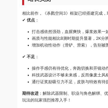
相比前作，《杀戮空间3》框架已经搭建完成，
✔
优点
：
打击感依然强劲，血腥爽快，爆浆效果一
画质与性能相比B测时期提升显著，2K分
增加机动性动作（滑铲、滑索），告别被
✔
不足
：
操作手感仍有待优化，奔跑切换和开镜动
科技武器设计不够未来感，反而像废土风
通行证奖励吸引力不足，皮肤与特效有待
期待改进
：解除武器限制、职业与角色解绑、
玩法的玩家强烈推荐入手！