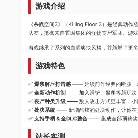
游戏介绍
《杀戮空间3》（Killing Floor 3）
队友，抵御来自霍因集团的怪物丧尸军团。游
游戏继承了系列的血腥爽快风格，并新增了更
游戏特色
✅
爆浆解压打击感
—— 延续前作经典的断肢、
✅
全新动作机制
—— 加入滑铲、攀爬等新玩法
✅
丧尸种类升级
—— 敌人攻击方式更丰富，小
✅
处决系统
—— 新增酷炫的处决动作，让你在
✅
支持手柄 & 全DLC整合
—— 集成全部预购
站长实测