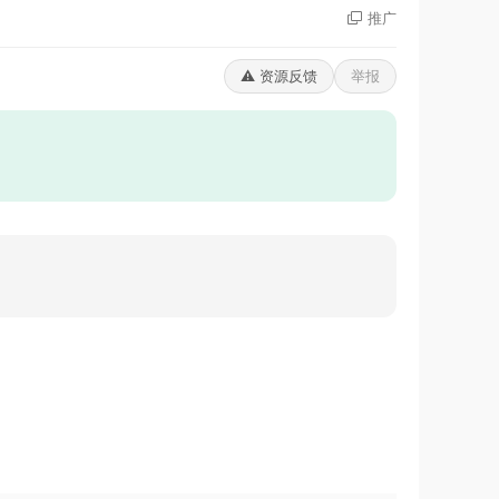
推广
⚠️ 资源反馈
举报