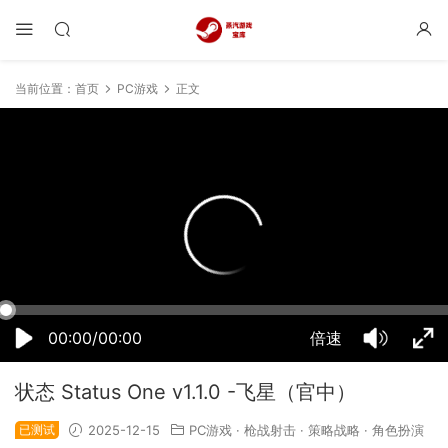
当前位置：
首页
PC游戏
正文
20:17:31
50%
75%
100%
00:00/00:00
倍速
状态 Status One v1.1.0 -飞星（官中）
已测试
2025-12-15
PC游戏
·
枪战射击
·
策略战略
·
角色扮演