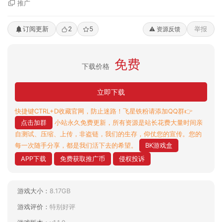
推广
订阅更新
2
5
举报
⚠️ 资源反馈
免费
下载价格
立即下载
快捷键CTRL+D收藏官网，防止迷路！飞星铁粉请添加QQ群👉
点击加群
小站永久免费更新，所有资源是站长花费大量时间亲
自测试、压缩、上传，非盗链，我们的生存，仰仗您的宣传。您的
每一次随手分享，都是我们活下去的希望。
BK游戏盒
APP下载
免费获取推广币
侵权投诉
游戏大小：
8.17GB
游戏评价：
特别好评