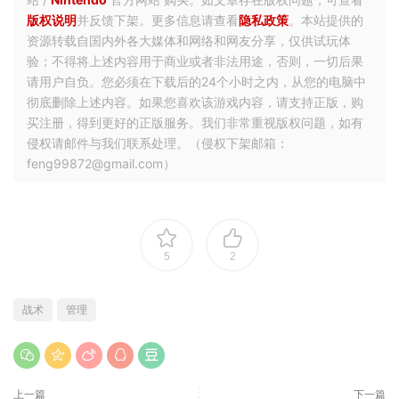
解压密码不对，解压密码是什么？
PC游戏解压、安装方法
游戏如何设置中文？
如何白嫖不限速下载呢？
免责声明：
资源仅供试玩，请支持正版并从
Steam
官方网
站 /
Nintendo
官方网站 购买。如文章存在版权问题，可查看
版权说明
并反馈下架。更多信息请查看
隐私政策
。本站提供的
资源转载自国内外各大媒体和网络和网友分享，仅供试玩体
验；不得将上述内容用于商业或者非法用途，否则，一切后果
请用户自负。您必须在下载后的24个小时之内，从您的电脑中
彻底删除上述内容。如果您喜欢该游戏内容，请支持正版，购
买注册，得到更好的正版服务。我们非常重视版权问题，如有
侵权请邮件与我们联系处理。（侵权下架邮箱：
feng99872@gmail.com）