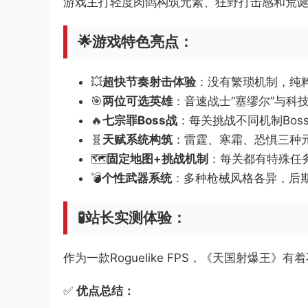
游戏主打轻度肉鸽构筑元素、狂野打击感和荒
🌟游戏特色亮点：
💥
超快节奏射击体验
：没有繁琐机制，纯
🎯
两位可选英雄
：音速战士“塞缪尔”与科
🔥
七宗罪Boss战
：每关挑战不同机制Bo
🧬
天赋系统构筑
：雷霆、寒霜、恐惧三种
🗺️
固定地图+挑战机制
：每关都有特殊任
💣
个性武器系统
：多种枪械风格各异，后
🧪站长实测体验：
作为一款Roguelike FPS，《天国射爆
✅
优点总结：