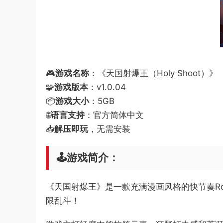
🎮
游戏名称
：《天国射爆王（Holy Shoot）》
🧩
游戏版本
：v1.0.04
📦
游戏大小
：5GB
🌐
语言支持
：官方简体中文
📥
解压即玩
，无需安装
🕹️游戏简介：
《天国射爆王》是一款充满漫画风格的快节奏Rog
限乱斗！