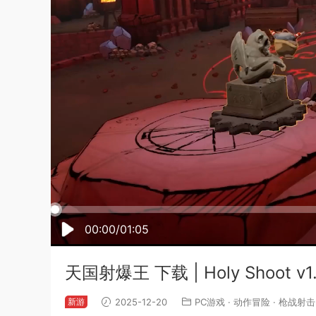
00:00/01:05
天国射爆王 下载 | Holy Shoot v
新游
2025-12-20
PC游戏
·
动作冒险
·
枪战射击