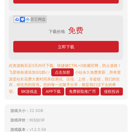
其它网盘
免费
下载价格
立即下载
此资源购买后3天内可下载。快捷键CTRL+D收藏官网，防止迷路！
飞星铁粉请添加QQ群👉
点击加群
小站永久免费更新，所有资
源是站长花费大量时间亲自测试、压缩、上传，非盗链，我们的生
存，仰仗您的宣传。您的每一次随手分享，都是我们活下去的希
望。
BK游戏盒
APP下载
免费获取推广币
侵权投诉
游戏大小：
22.5GB
游戏评价：
特别好评
游戏版本：
v1.2.0.59