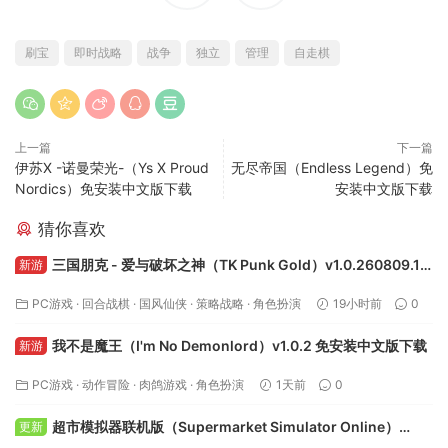
刷宝
即时战略
战争
独立
管理
自走棋
上一篇
下一篇
伊苏X -诺曼荣光-（Ys X Proud
无尽帝国（Endless Legend）免
Nordics）免安装中文版下载
安装中文版下载
猜你喜欢
三国朋克 - 爱与破坏之神（TK Punk Gold）v1.0.260809.1
新游
免安装中文版下载
PC游戏
·
回合战棋
·
国风仙侠
·
策略战略
·
角色扮演
19小时前
0
我不是魔王（I'm No Demonlord）v1.0.2 免安装中文版下载
新游
PC游戏
·
动作冒险
·
肉鸽游戏
·
角色扮演
1天前
0
超市模拟器联机版（Supermarket Simulator Online）
更新