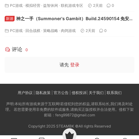
v1.5.1 免安装中文版下载
PC游戏
·
模拟经营
·
益智休闲
·
联机游戏专区
2天前
0
神之一手（Summoner's Gambit）Build.24590154 免安装
新游
中文版下载
PC游戏
·
回合战棋
·
策略战略
·
肉鸽游戏
2天前
0
评论
0
请先
登录
用户协议
|
隐私政策
|
官方公告
|
侵权投诉
|
关于我们
|
联系我们
声明:本站所有游戏来源于互联网!若侵犯到您的权益,请联系站长,我们将及时处
理。 若您需要使用非免费的软件或服务,请购买正版授权并合法使用。侵权下架
邮箱：feng99872@gmail.com
Copyright 2025 STEAMBK ©All rights Reserved