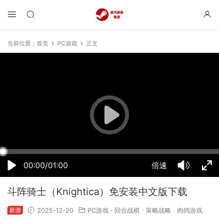
当前位置：
首页
PC游戏
正文
19:24:20
50%
75%
100%
00:00/01:00
倍速
斗阵骑士（Knightica）免安装中文版下载
新游
2025-12-20
PC游戏
·
回合战棋
·
策略战略
·
肉鸽游戏