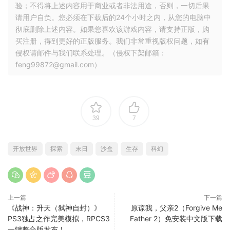
验；不得将上述内容用于商业或者非法用途，否则，一切后果
请用户自负。您必须在下载后的24个小时之内，从您的电脑中
彻底删除上述内容。如果您喜欢该游戏内容，请支持正版，购
买注册，得到更好的正版服务。我们非常重视版权问题，如有
侵权请邮件与我们联系处理。（侵权下架邮箱：
feng99872@gmail.com）
39
7
开放世界
探索
末日
沙盒
生存
科幻
上一篇
下一篇
《战神：升天（弑神自封）》
原谅我，父亲2（Forgive Me
PS3独占之作完美模拟，RPCS3
Father 2）免安装中文版下载
一键整合版发布！​