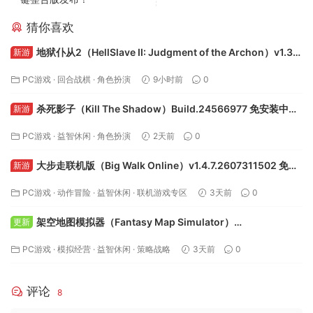
猜你喜欢
地狱仆从2（HellSlave II: Judgment of the Archon）v1.3.0
新游
免安装中文版下载
PC游戏
·
回合战棋
·
角色扮演
9小时前
0
杀死影子（Kill The Shadow）Build.24566977 免安装中文
新游
版下载
PC游戏
·
益智休闲
·
角色扮演
2天前
0
大步走联机版（Big Walk Online）v1.4.7.2607311502 免安
新游
装中文版下载
PC游戏
·
动作冒险
·
益智休闲
·
联机游戏专区
3天前
0
架空地图模拟器（Fantasy Map Simulator）
更新
Build.24295050 免安装中文版下载
PC游戏
·
模拟经营
·
益智休闲
·
策略战略
3天前
0
评论
8