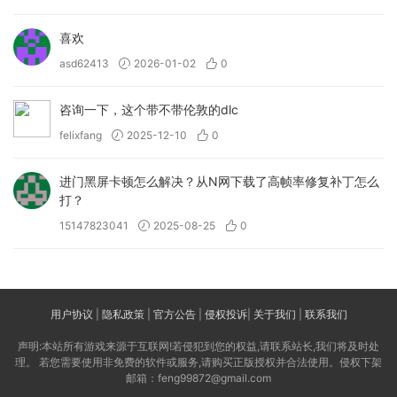
喜欢
asd62413
2026-01-02
0
咨询一下，这个带不带伦敦的dlc
felixfang
2025-12-10
0
进门黑屏卡顿怎么解决？从N网下载了高帧率修复补丁怎么
打？
15147823041
2025-08-25
0
用户协议
|
隐私政策
|
官方公告
|
侵权投诉
|
关于我们
|
联系我们
声明:本站所有游戏来源于互联网!若侵犯到您的权益,请联系站长,我们将及时处
理。 若您需要使用非免费的软件或服务,请购买正版授权并合法使用。侵权下架
邮箱：feng99872@gmail.com