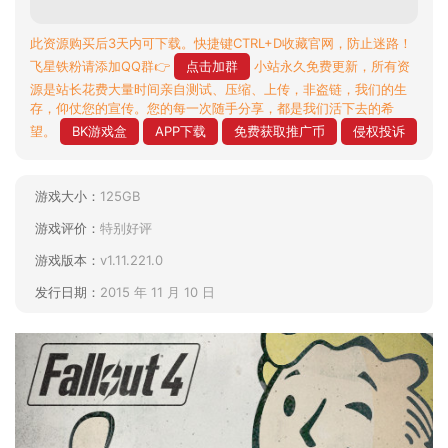
此资源购买后3天内可下载。快捷键CTRL+D收藏官网，防止迷路！
飞星铁粉请添加QQ群👉
点击加群
小站永久免费更新，所有资
源是站长花费大量时间亲自测试、压缩、上传，非盗链，我们的生
存，仰仗您的宣传。您的每一次随手分享，都是我们活下去的希
望。
BK游戏盒
APP下载
免费获取推广币
侵权投诉
游戏大小：
125GB
游戏评价：
特别好评
游戏版本：
v1.11.221.0
发行日期：
2015 年 11 月 10 日