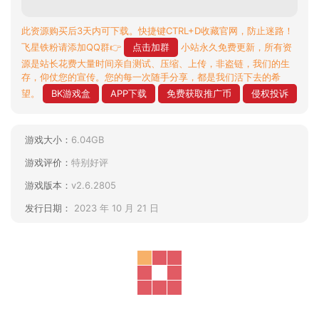
此资源购买后3天内可下载。快捷键CTRL+D收藏官网，防止迷路！
飞星铁粉请添加QQ群👉
点击加群
小站永久免费更新，所有资
源是站长花费大量时间亲自测试、压缩、上传，非盗链，我们的生
存，仰仗您的宣传。您的每一次随手分享，都是我们活下去的希
望。
BK游戏盒
APP下载
免费获取推广币
侵权投诉
游戏大小：
6.04GB
游戏评价：
特别好评
游戏版本：
v2.6.2805
发行日期：
2023 年 10 月 21 日