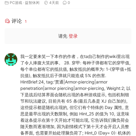
PC游戏
·
益智休闲
4天前
0
评论
1
请先
登录
我一定要来笑一下本作的作者，在ta自己制作的wiki里出现
了令人捧腹大笑的事。 28. 穿甲: 每种子弹都有它的穿甲值,
每个单位都有它的抵抗值, 触发抵抗的概率为: 1-(穿甲值÷抵
抗值), 触发抵抗后子弹就只能造成 5% 的伤害.
HintBrief:24, tag:'贯通|Armor-piercing|armor
penetration|armor piercing|armor-piercing, Weight:2; 以
下是战后结算界面会随机出现的各种游戏提示, 包括机制细
节和玩法建议, 目前共有 65 条(最后几条是 XJ 自己加的),
这些提示都是随机出现的, 但它们有个特殊的 Day 属性, 意
思是最早出现的天数限制, 例如 Hint_25 的值为 10, 这意味
着这条提示在第十天开始才可能出现, 它告诉我们脑负荷会
随天数而逐渐增加, 因为剧情模式下第十天才会开启人员整
备界面, 也需要开始处理脑负荷了; Hint_0 (Day= 0): 机体的