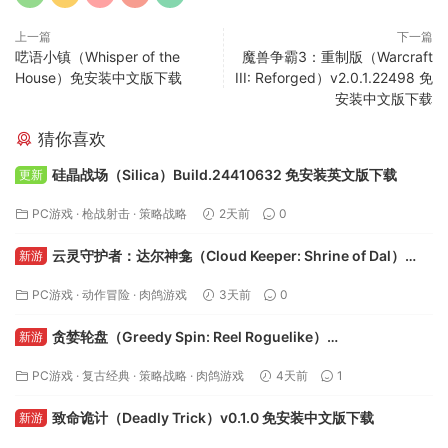
上一篇
下一篇
呓语小镇（Whisper of the
魔兽争霸3：重制版（Warcraft
House）免安装中文版下载
III: Reforged）v2.0.1.22498 免
安装中文版下载
猜你喜欢
硅晶战场（Silica）Build.24410632 免安装英文版下载
更新
PC游戏
·
枪战射击
·
策略战略
2天前
0
云灵守护者：达尔神龛（Cloud Keeper: Shrine of Dal）
新游
v1.7.2.0 免安装中文版下载
PC游戏
·
动作冒险
·
肉鸽游戏
3天前
0
贪婪轮盘（Greedy Spin: Reel Roguelike）
新游
Build.24493828 免安装中文版下载
PC游戏
·
复古经典
·
策略战略
·
肉鸽游戏
4天前
1
致命诡计（Deadly Trick）v0.1.0 免安装中文版下载
新游