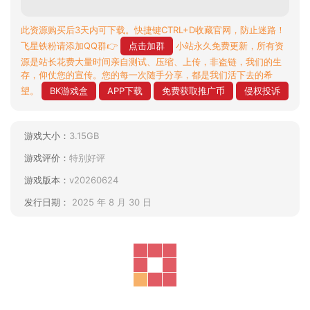
此资源购买后3天内可下载。快捷键CTRL+D收藏官网，防止迷路！
飞星铁粉请添加QQ群👉
点击加群
小站永久免费更新，所有资
源是站长花费大量时间亲自测试、压缩、上传，非盗链，我们的生
存，仰仗您的宣传。您的每一次随手分享，都是我们活下去的希
望。
BK游戏盒
APP下载
免费获取推广币
侵权投诉
游戏大小：
3.15GB
游戏评价：
特别好评
游戏版本：
v20260624
发行日期：
2025 年 8 月 30 日