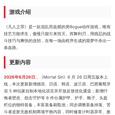
游戏介绍
《凡人之罪》是一款混乱而血腥的类Rogue动作游戏，唯有
技艺方能求生，傲慢只能引来毁灭。挥舞利刃，用残忍的战
斗技巧与爽快的连招，在每一场由程序生成的噩梦中杀出一
条血路。
更新内容
2026年6月26日
，《Mortal Sin》6 月 26 日周五版本上
线，本次更新新增德语、日语、韩语、波兰语、巴西葡萄牙
语 5 种玩家自制本地化语言并开放反馈优化通道；新增忏
悔者壁垒、怨念守护等 8 件分属护甲、护手、靴子、头盔
栏位的独特装备，丰富装备刷取池；同步调整装备掉落、苦
斗者皮肤无敌机制两项平衡内容，同时修复计时器异常、敌