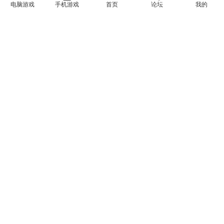
电脑游戏
手机游戏
首页
论坛
我的
彻底删除上述内容。如果您喜欢该游戏内容，请支持正版，购
买注册，得到更好的正版服务。我们非常重视版权问题，如有
侵权请邮件与我们联系处理。（侵权下架邮箱：
feng99872@gmail.com）
9
0
刷宝
奇幻
探索
类魂
迷宫
黑暗
上一篇
下一篇
地牢战争3（Dungeon Warfare
研究物语（Research Story）免
3）免安装中文版下载
安装中文版下载
猜你喜欢