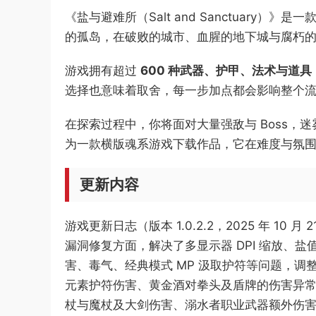
《盐与避难所（Salt and Sanctuary）》是
的孤岛，在破败的城市、血腥的地下城与腐朽
游戏拥有超过
600 种武器、护甲、法术与道具
选择也意味着取舍，每一步加点都会影响整个
在探索过程中，你将面对大量强敌与 Boss
为一款横版魂系游戏下载作品，它在难度与氛
更新内容
游戏更新日志（版本 1.0.2.2，2025 年 1
漏洞修复方面，解决了多显示器 DPI 缩放、盐值
害、毒气、经典模式 MP 汲取护符等问题，调整了
元素护符伤害、黄金酒对拳头及盾牌的伤害异
杖与魔杖及大剑伤害、溺水者职业武器额外伤害