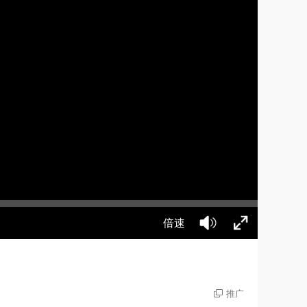
倍速
推广