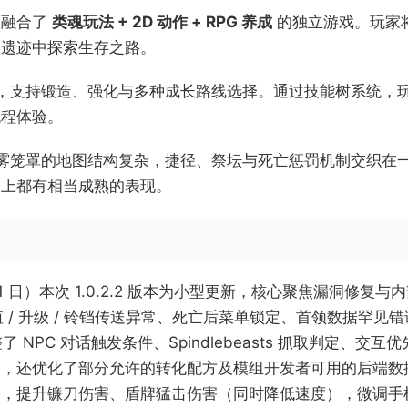
一款融合了
类魂玩法 + 2D 动作 + RPG 养成
的独立游戏。玩家
的遗迹中探索生存之路。
，支持锻造、强化与多种成长路线选择。通过技能树系统，
流程体验。
，迷雾笼罩的地图结构复杂，捷径、祭坛与死亡惩罚机制交织
围上都有相当成熟的表现。
0 月 21 日）本次 1.0.2.2 版本为小型更新，核心聚焦
 / 升级 / 铃铛传送异常、死亡后菜单锁定、首领数据罕见错误
 NPC 对话触发条件、Spindlebeasts 抓取判定、
常，还优化了部分允许的转化配方及模组开发者可用的后端数
，提升镰刀伤害、盾牌猛击伤害（同时降低速度），微调手枪重