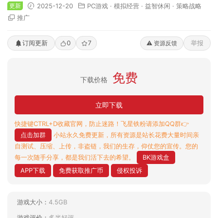
更新
2025-12-20
PC游戏
·
模拟经营
·
益智休闲
·
策略战略
推广
订阅更新
0
7
举报
⚠️ 资源反馈
免费
下载价格
立即下载
快捷键CTRL+D收藏官网，防止迷路！飞星铁粉请添加QQ群👉
点击加群
小站永久免费更新，所有资源是站长花费大量时间亲
自测试、压缩、上传，非盗链，我们的生存，仰仗您的宣传。您的
每一次随手分享，都是我们活下去的希望。
BK游戏盒
APP下载
免费获取推广币
侵权投诉
游戏大小：
4.5GB
游戏评价：
多半好评