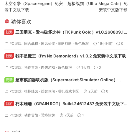
太空引擎（SpaceEngine）免安
超极战猫（Ultra Mega Cats）免
装中文版下载
安装中文版下载
猜你喜欢
三国朋克 - 爱与破坏之神（TK Punk Gold）v1.0.260809.1
新游
免安装中文版下载
PC游戏
·
回合战棋
·
国风仙侠
·
策略战略
·
角色扮演
19小时前
0
我不是魔王（I'm No Demonlord）v1.0.2 免安装中文版下载
新游
PC游戏
·
动作冒险
·
肉鸽游戏
·
角色扮演
1天前
0
超市模拟器联机版（Supermarket Simulator Online）
更新
v1.5.1 免安装中文版下载
PC游戏
·
模拟经营
·
益智休闲
·
联机游戏专区
2天前
0
朽木难雕（GRAIN ROT）Build.24612437 免安装中文版下
新游
载
PC游戏
·
动作冒险
·
恐怖惊悚
2天前
1