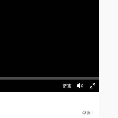
倍速
推广