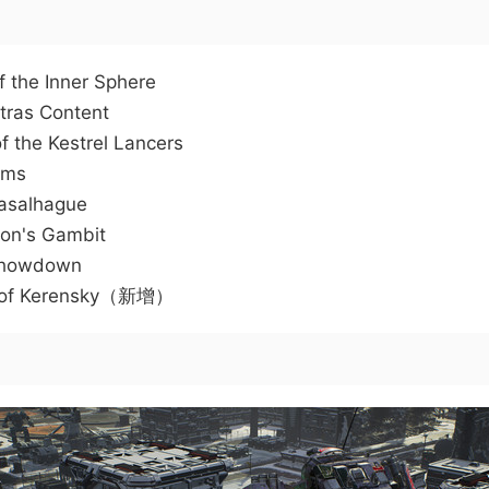
f the Inner Sphere
xtras Content
f the Kestrel Lancers
rms
Rasalhague
gon's Gambit
 Showdown
ow of Kerensky（新增）