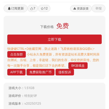
订阅更新
7
12
举报
⚠️ 资源反馈
免费
下载价格
立即下载
快捷键CTRL+D收藏官网，防止迷路！飞星铁粉请添加QQ群👉
点击加群
小站永久免费更新，所有资源是站长花费大量时间亲
自测试、压缩、上传，非盗链，我们的生存，仰仗您的宣传。您的
每一次随手分享，都是我们活下去的希望。
BK游戏盒
APP下载
免费获取推广币
侵权投诉
游戏大小：
1.51GB
游戏评价：
特别好评
游戏版本：
v20250125