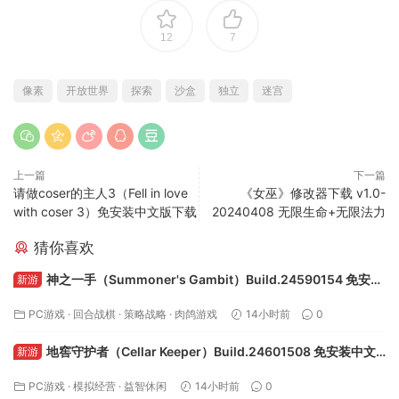
12
7
像素
开放世界
探索
沙盒
独立
迷宫
上一篇
下一篇
请做coser的主人3（Fell in love
​​《女巫》修改器下载 v1.0-
with coser 3）免安装中文版下载
20240408 无限生命+无限法力​​
猜你喜欢
神之一手（Summoner's Gambit）Build.24590154 免安装
新游
中文版下载
PC游戏
·
回合战棋
·
策略战略
·
肉鸽游戏
14小时前
0
地窖守护者（Cellar Keeper）Build.24601508 免安装中文
新游
版下载
PC游戏
·
模拟经营
·
益智休闲
14小时前
0