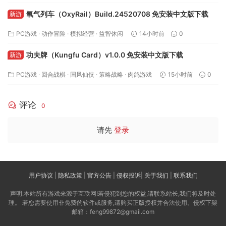
氧气列车（OxyRail）Build.24520708 免安装中文版下载
新游
PC游戏
·
动作冒险
·
模拟经营
·
益智休闲
14小时前
0
功夫牌（Kungfu Card）v1.0.0 免安装中文版下载
新游
PC游戏
·
回合战棋
·
国风仙侠
·
策略战略
·
肉鸽游戏
15小时前
0
评论
0
请先
登录
用户协议
|
隐私政策
|
官方公告
|
侵权投诉
|
关于我们
|
联系我们
声明:本站所有游戏来源于互联网!若侵犯到您的权益,请联系站长,我们将及时处
理。 若您需要使用非免费的软件或服务,请购买正版授权并合法使用。侵权下架
邮箱：feng99872@gmail.com