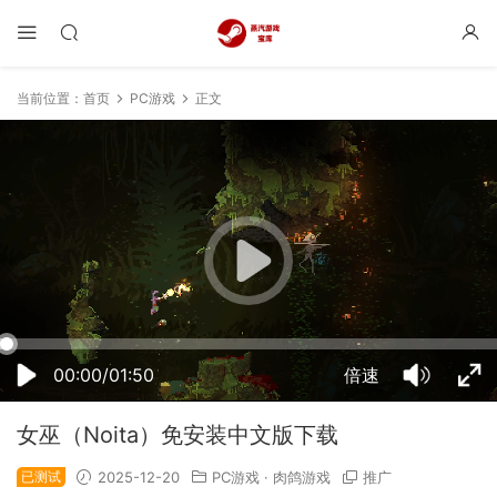
当前位置：
首页
PC游戏
正文
02:48:19
50%
75%
100%
00:00/01:50
倍速
女巫（Noita）免安装中文版下载
已测试
2025-12-20
PC游戏
·
肉鸽游戏
推广