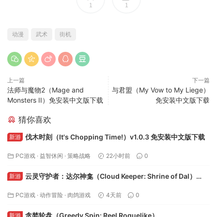
1
1
动漫
武术
街机
上一篇
下一篇
法师与魔物2（Mage and
与君盟（My Vow to My Liege）
Monsters II）免安装中文版下载
免安装中文版下载
猜你喜欢
伐木时刻（It's Chopping Time!）v1.0.3 免安装中文版下载
新游
PC游戏
·
益智休闲
·
策略战略
22小时前
0
云灵守护者：达尔神龛（Cloud Keeper: Shrine of Dal）
新游
v1.7.2.0 免安装中文版下载
PC游戏
·
动作冒险
·
肉鸽游戏
4天前
0
贪婪轮盘（Greedy Spin: Reel Roguelike）
新游