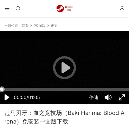
当前位置：
首页
PC游戏
正文
11:58:45
50%
75%
100%
00:00/01:05
倍速
范马刃牙：血之竞技场（Baki Hanma: Blood A
rena）免安装中文版下载