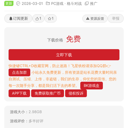
更新
2026-03-01
PC游戏
·
格斗对战
推广
订阅更新
1
1
举报
⚠️ 资源反馈
免费
下载价格
立即下载
快捷键CTRL+D收藏官网，防止迷路！飞星铁粉请添加QQ群👉
点击加群
小站永久免费更新，所有资源是站长花费大量时间亲
自测试、压缩、上传，非盗链，我们的生存，仰仗您的宣传。您的
每一次随手分享，都是我们活下去的希望。
BK游戏盒
APP下载
免费获取推广币
侵权投诉
游戏大小：
2.98GB
游戏评价：
多半好评