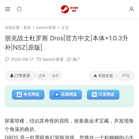
当前位置：
首页
Switch资源
正文
朋克战士杜罗斯 Dros|官方中文|本体+1.0.3升
补|NSZ|原版|
2025-09-17
Switch资源
推广
订阅更新
0
0
举报
⚠️ 资源反馈
夸克网盘
迅雷网盘
百度网盘
探索塔楼，结识其奇怪的居民，收集炼金术宝藏，并发现每
个角落的曲折。
DROS 是一款黑暗奇幻冒险游戏，您将在一个粘糊糊的小生