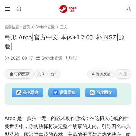
当前位置：
首页
Switch资源
正文
弓形 Arco|官方中文|本体+1.2.0升补|NSZ|原
版|
2025-09-17
Switch资源
推广
订阅更新
0
1
举报
⚠️ 资源反馈
夸克网盘
迅雷网盘
百度网盘
Arco 是一款独一无二的战术动作游戏；在这摄人心魄的壮
美世界中，你的抉择将决定整个故事的走向。引导四名非典
型英雄，跋涉过丰茂的森林、苍莽的平原与灼热的沙海，向