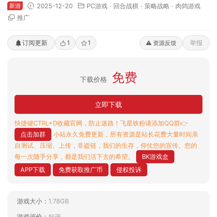
新游
2025-12-20
PC游戏
·
回合战棋
·
策略战略
·
肉鸽游戏
推广
订阅更新
1
1
举报
⚠️ 资源反馈
免费
下载价格
立即下载
快捷键CTRL+D收藏官网，防止迷路！飞星铁粉请添加QQ群👉
点击加群
小站永久免费更新，所有资源是站长花费大量时间亲
自测试、压缩、上传，非盗链，我们的生存，仰仗您的宣传。您的
每一次随手分享，都是我们活下去的希望。
BK游戏盒
APP下载
免费获取推广币
侵权投诉
游戏大小：
1.78GB
游戏评价：
好评