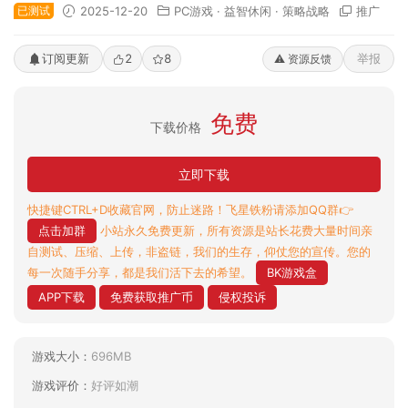
已测试
2025-12-20
PC游戏
·
益智休闲
·
策略战略
推广
订阅更新
2
8
举报
⚠️ 资源反馈
免费
下载价格
立即下载
快捷键CTRL+D收藏官网，防止迷路！飞星铁粉请添加QQ群👉
点击加群
小站永久免费更新，所有资源是站长花费大量时间亲
自测试、压缩、上传，非盗链，我们的生存，仰仗您的宣传。您的
每一次随手分享，都是我们活下去的希望。
BK游戏盒
APP下载
免费获取推广币
侵权投诉
游戏大小：
696MB
游戏评价：
好评如潮