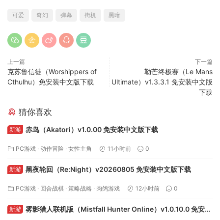
可爱
奇幻
弹幕
街机
黑暗
上一篇
下一篇
克苏鲁信徒（Worshippers of
勒芒终极赛（Le Mans
Cthulhu）免安装中文版下载
Ultimate）v1.3.3.1 免安装中文版
下载
猜你喜欢
赤鸟（Akatori）v1.0.00 免安装中文版下载
新游
PC游戏
·
动作冒险
·
女性主角
11小时前
0
黑夜轮回（Re:Night）v20260805 免安装中文版下载
新游
PC游戏
·
回合战棋
·
策略战略
·
肉鸽游戏
12小时前
0
雾影猎人联机版（Mistfall Hunter Online）v1.0.10.0 免安装
新游