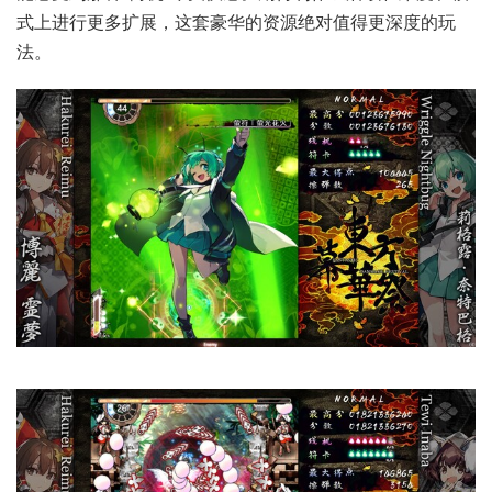
式上进行更多扩展，这套豪华的资源绝对值得更深度的玩
法。