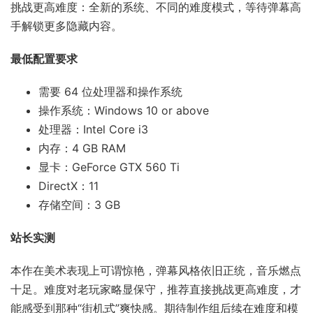
挑战更高难度：全新的系统、不同的难度模式，等待弹幕高
手解锁更多隐藏内容。
最低配置要求
需要 64 位处理器和操作系统
操作系统：Windows 10 or above
处理器：Intel Core i3
内存：4 GB RAM
显卡：GeForce GTX 560 Ti
DirectX：11
存储空间：3 GB
站长实测
本作在美术表现上可谓惊艳，弹幕风格依旧正统，音乐燃点
十足。难度对老玩家略显保守，推荐直接挑战更高难度，才
能感受到那种“街机式”爽快感。期待制作组后续在难度和模