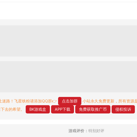
止迷路！飞星铁粉请添加QQ群👉
点击加群
小站永久免费更新，所有资源
活下去的希望。
BK游戏盒
APP下载
免费获取推广币
侵权投诉
游戏评价：
特别好评