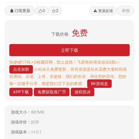
订阅更新
0
2
举报
⚠️ 资源反馈
免费
下载价格
立即下载
快捷键CTRL+D收藏官网，防止迷路！飞星铁粉请添加QQ群👉
点击加群
小站永久免费更新，所有资源是站长花费大量时间亲
自测试、压缩、上传，非盗链，我们的生存，仰仗您的宣传。您的
每一次随手分享，都是我们活下去的希望。
BK游戏盒
APP下载
免费获取推广币
侵权投诉
游戏大小：
881MB
游戏评价：
好评
游戏版本：
v1.0.1