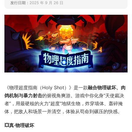
发行日期：
2025 年 9 月 26 日
《物理超度指南（Holy Shot）》是一款
融合物理破坏、肉
鸽机制与暴力射击
的俯视角爽游。游戏中你化身“天使裁决
者”，用最硬核的火力“超度”地狱生物，炸穿墙体、轰碎掩
体，把敌人和场景一并清空，体验从苟命到碾压的快感。
💥真·物理破坏