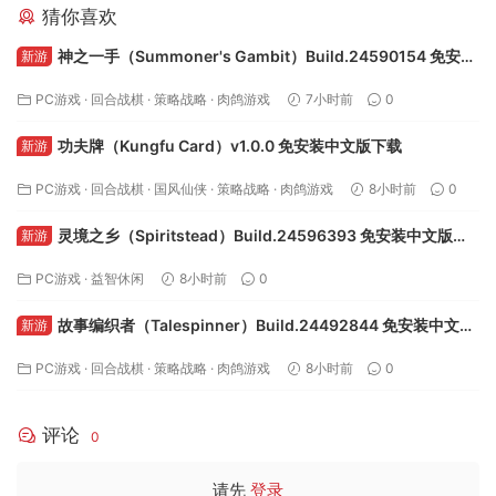
猜你喜欢
神之一手（Summoner's Gambit）Build.24590154 免安装
新游
中文版下载
PC游戏
·
回合战棋
·
策略战略
·
肉鸽游戏
7小时前
0
功夫牌（Kungfu Card）v1.0.0 免安装中文版下载
新游
PC游戏
·
回合战棋
·
国风仙侠
·
策略战略
·
肉鸽游戏
8小时前
0
灵境之乡（Spiritstead）Build.24596393 免安装中文版下
新游
载
PC游戏
·
益智休闲
8小时前
0
故事编织者（Talespinner）Build.24492844 免安装中文版
新游
下载
PC游戏
·
回合战棋
·
策略战略
·
肉鸽游戏
8小时前
0
评论
0
请先
登录