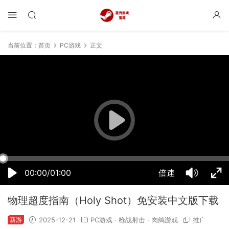
当前位置：
首页
PC游戏
正文
19:50:35
50%
75%
100%
00:00/01:00
倍速
物理超度指南（Holy Shot）免安装中文版下载
新游
2025-12-21
PC游戏
·
枪战射击
·
肉鸽游戏
推广