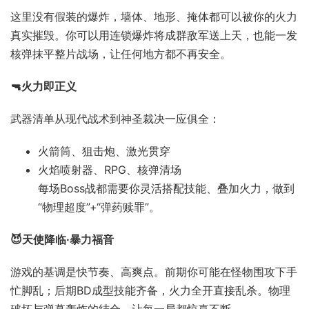
这里没有假装的爆炸，墙体、地形、掩体都可以被你的火力
真实摧毁。你可以用连锁爆炸将成群敌军送上天，也能一发
核弹抹平整片战场，让任何地方都不再安全。
🔫火力即正义
武器清单从现代战术到神圣裁决一应俱全：
火箭筒、狙击炮、激光贯穿
火焰喷射器、RPG、核弹清场
每场Boss战都需要你灵活搭配技能、叠加火力，做到
“物理超度”+“弹药赎罪”。
😈天使降临·暴力福音
游戏的基调是快节奏、高爽点。前期你可能在怪物围攻下手
忙脚乱；后期BD成型技能齐备，火力全开直接乱杀。物理
破坏与弹幕轰炸的结合，让每一局都惊喜不断。