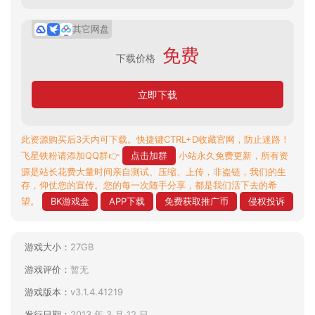
其它网盘
免费
下载价格
立即下载
此资源购买后3天内可下载。快捷键CTRL+D收藏官网，防止迷路！
飞星铁粉请添加QQ群👉
点击加群
小站永久免费更新，所有资
源是站长花费大量时间亲自测试、压缩、上传，非盗链，我们的生
存，仰仗您的宣传。您的每一次随手分享，都是我们活下去的希
望。
BK游戏盒
APP下载
免费获取推广币
侵权投诉
游戏大小：
27GB
游戏评价：
暂无
游戏版本：
v3.1.4.41219
发行日期：
2013 年 3 月 12 日