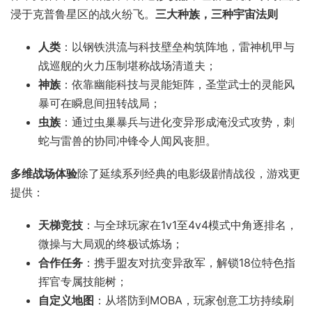
浸于克普鲁星区的战火纷飞。​
​三大种族，三种宇宙法则​
​人类​
​：以钢铁洪流与科技壁垒构筑阵地，雷神机甲与
战巡舰的火力压制堪称战场清道夫；
​神族​
​：依靠幽能科技与灵能矩阵，圣堂武士的灵能风
暴可在瞬息间扭转战局；
​虫族​
​：通过虫巢暴兵与进化变异形成淹没式攻势，刺
蛇与雷兽的协同冲锋令人闻风丧胆。
​多维战场体验​
​除了延续系列经典的电影级剧情战役，游戏更
提供：
​天梯竞技​
​：与全球玩家在1v1至4v4模式中角逐排名，
微操与大局观的终极试炼场；
​合作任务​
​：携手盟友对抗变异敌军，解锁18位特色指
挥官专属技能树；
​自定义地图​
​：从塔防到MOBA，玩家创意工坊持续刷