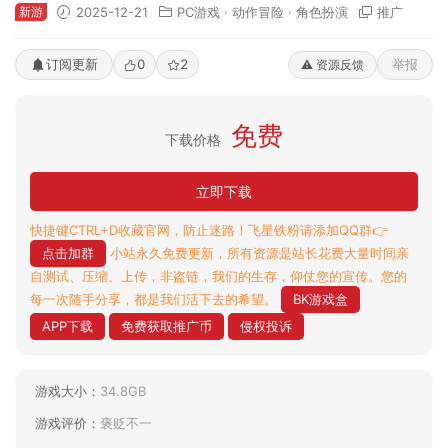
新游
2025-12-21
PC游戏
·
动作冒险
·
角色扮演
推广
订阅更新
0
2
举报
⚠️ 资源反馈
免费
下载价格
立即下载
快捷键CTRL+D收藏官网，防止迷路！飞星铁粉请添加QQ群👉
点击加群
小站永久免费更新，所有资源是站长花费大量时间亲
自测试、压缩、上传，非盗链，我们的生存，仰仗您的宣传。您的
每一次随手分享，都是我们活下去的希望。
BK游戏盒
APP下载
免费获取推广币
侵权投诉
游戏大小：
34.8GB
游戏评价：
褒贬不一