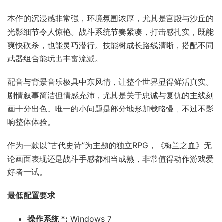
本作的沉浸感非常强，环境氛围浓厚，尤其是宫殿与沙丘的
光影细节令人惊艳。战斗系统节奏紧凑，打击感扎实，既能
爽快砍杀，也能灵巧潜行。技能树成长路线清晰，搭配不同
武器组合能玩出丰富流派。
配音与背景音乐极具中东风情，让整个世界显得鲜活真实。
剧情叙事简洁但情感充沛，尤其是关于忠诚与复仇的主线刻
画十分出色。唯一的小问题是部分地形加载略慢，不过不影
响整体体验。
作为一款以“古代史诗”为主题的独立RPG，《梅兰之血》无
论画面表现还是战斗手感都相当成熟，非常值得动作游戏爱
好者一试。
最低配置要求
操作系统 *:
Windows 7