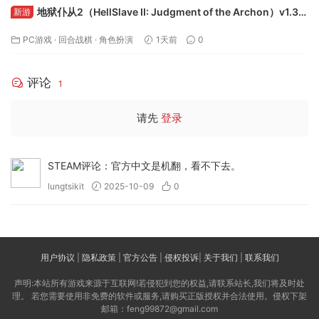
地狱仆从2（HellSlave II: Judgment of the Archon）v1.3.0
新游
免安装中文版下载
PC游戏
·
回合战棋
·
角色扮演
1天前
0
评论
1
请先
登录
STEAM评论：官方中文是机翻，看不下去。
lungtsikit
2025-10-09
0
用户协议
|
隐私政策
|
官方公告
|
侵权投诉
|
关于我们
|
联系我们
声明:本站所有游戏来源于互联网!若侵犯到您的权益,请联系站长,我们将及时处
理。 若您需要使用非免费的软件或服务,请购买正版授权并合法使用。侵权下架
邮箱：feng99872@gmail.com