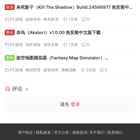
杀死影子（Kill The Shadow）Build.24566977 免安装中文
新游
版下载
PC游戏
·
益智休闲
·
角色扮演
1天前
0
赤鸟（Akatori）v1.0.00 免安装中文版下载
新游
PC游戏
·
动作冒险
·
女性主角
1天前
0
架空地图模拟器（Fantasy Map Simulator）
更新
Build.24295050 免安装中文版下载
PC游戏
·
模拟经营
·
益智休闲
·
策略战略
2天前
0
评论
0
请先
登录
用户协议
|
隐私政策
|
官方公告
|
侵权投诉
|
关于我们
|
联系我们