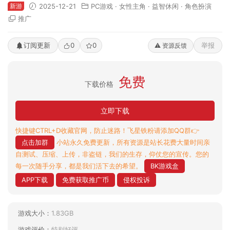
新游
2025-12-21
PC游戏
·
女性主角
·
益智休闲
·
角色扮演
推广
订阅更新
0
0
举报
⚠️ 资源反馈
免费
下载价格
立即下载
快捷键CTRL+D收藏官网，防止迷路！飞星铁粉请添加QQ群👉
点击加群
小站永久免费更新，所有资源是站长花费大量时间亲
自测试、压缩、上传，非盗链，我们的生存，仰仗您的宣传。您的
每一次随手分享，都是我们活下去的希望。
BK游戏盒
APP下载
免费获取推广币
侵权投诉
游戏大小：
1.83GB
游戏评价：
特别好评