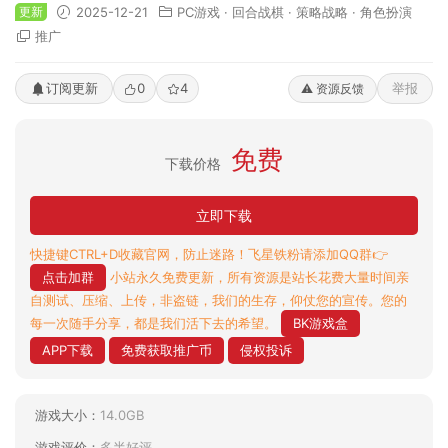
更新
2025-12-21
PC游戏
·
回合战棋
·
策略战略
·
角色扮演
推广
订阅更新
0
4
举报
⚠️ 资源反馈
免费
下载价格
立即下载
快捷键CTRL+D收藏官网，防止迷路！飞星铁粉请添加QQ群👉
点击加群
小站永久免费更新，所有资源是站长花费大量时间亲
自测试、压缩、上传，非盗链，我们的生存，仰仗您的宣传。您的
每一次随手分享，都是我们活下去的希望。
BK游戏盒
APP下载
免费获取推广币
侵权投诉
游戏大小：
14.0GB
游戏评价：
多半好评