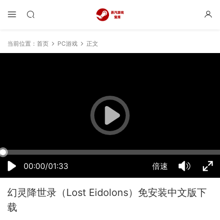
当前位置：
首页
PC游戏
正文
12:02:23
50%
75%
100%
00:00/01:33
倍速
幻灵降世录（Lost Eidolons）免安装中文版下
载