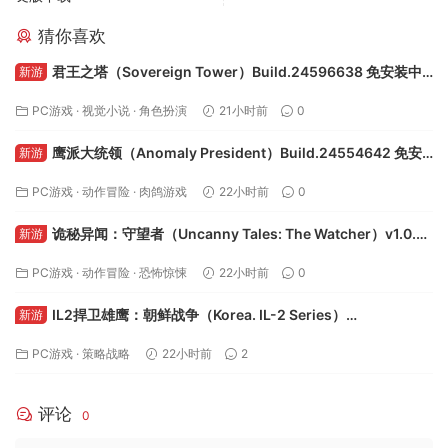
猜你喜欢
君王之塔（Sovereign Tower）Build.24596638 免安装中
新游
文版下载
PC游戏
·
视觉小说
·
角色扮演
21小时前
0
鹰派大统领（Anomaly President）Build.24554642 免安
新游
装中文版下载
PC游戏
·
动作冒险
·
肉鸽游戏
22小时前
0
诡秘异闻：守望者（Uncanny Tales: The Watcher）v1.0.8
新游
免安装中文版下载
PC游戏
·
动作冒险
·
恐怖惊悚
22小时前
0
IL2捍卫雄鹰：朝鲜战争（Korea. IL-2 Series）
新游
Build.24577563 免安装中文版下载
PC游戏
·
策略战略
22小时前
2
评论
0