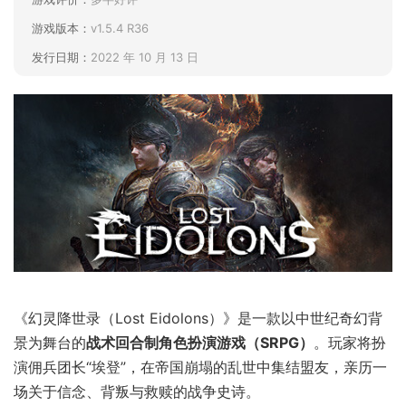
游戏版本：
v1.5.4 R36
发行日期：
2022 年 10 月 13 日
《幻灵降世录（Lost Eidolons）》是一款以中世纪奇幻背
景为舞台的
战术回合制角色扮演游戏（SRPG）
。玩家将扮
演佣兵团长“埃登”，在帝国崩塌的乱世中集结盟友，亲历一
场关于信念、背叛与救赎的战争史诗。