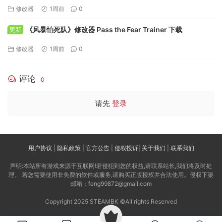
下载
修改器
1周前
0
《风暴怕死队》修改器 Pass the Fear Trainer 下载
更新
修改器
1周前
0
评论
0
请先
登录
用户协议
|
隐私政策
|
官方公告
|
侵权投诉
|
关于我们
|
联系我们
声明:本站所有游戏来源于互联网!若侵犯到您的权益,请联系站长,我们将及时处
理。 若您需要使用非免费的软件或服务,请购买正版授权并合法使用。侵权下架
邮箱：feng99872@gmail.com
Copyright 2025 STEAMBK ©All rights Reserved