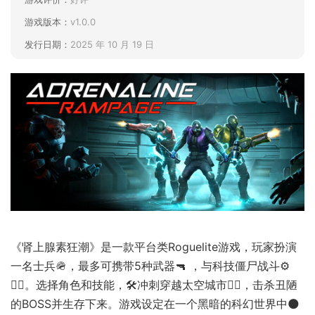
游戏版本：
v1.0.0
发行日期：
2025 年 10 月 19 日
《肾上腺素狂潮》是一款平台类Roguelite游戏，玩家扮演
一名士兵🪖，最多可携带5种武器🔫 ，与科技僵尸战斗⚙️
🧟‍♂️。选择角色和技能，🛠️冲刺穿越太空城市🏃‍♂️，击杀丑陋
的BOSS并生存下来。游戏设定在一个黑暗的科幻世界中🌑