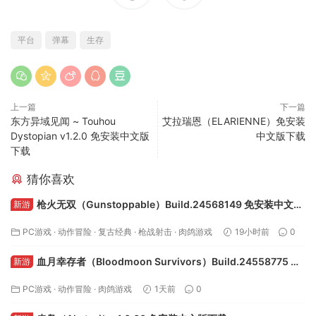
平台
弹幕
生存
上一篇
下一篇
东方异域见闻 ~ Touhou
艾拉瑞恩（ELARIENNE）免安装
Dystopian v1.2.0 免安装中文版
中文版下载
下载
猜你喜欢
枪火无双（Gunstoppable）Build.24568149 免安装中文版
新游
下载
PC游戏
·
动作冒险
·
复古经典
·
枪战射击
·
肉鸽游戏
19小时前
0
血月幸存者（Bloodmoon Survivors）Build.24558775 免
新游
安装中文版下载
PC游戏
·
动作冒险
·
肉鸽游戏
1天前
0