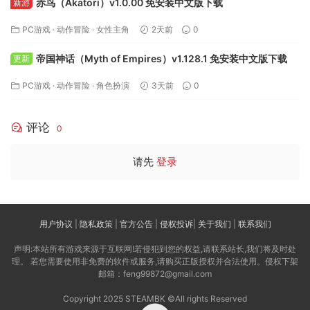
赤鸟（Akatori）v1.0.00 免安装中文版下载
新游
PC游戏
·
动作冒险
·
女性主角
2天前
0
帝国神话（Myth of Empires）v1.128.1 免安装中文版下载
更新
PC游戏
·
动作冒险
·
角色扮演
3天前
0
评论
0
请先
登录
用户协议
|
隐私政策
|
官方公告
|
侵权投诉
|
关于我们
|
联系我们
声明:本站所有游戏来源于互联网!若侵犯到您的权益,请联系站长,我们将及时处
理。 若您需要使用非免费的软件或服务,请购买正版授权并合法使用。侵权下架
邮箱：feng99872@gmail.com
Copyright 2025 STEAMBK ©All rights Reserved