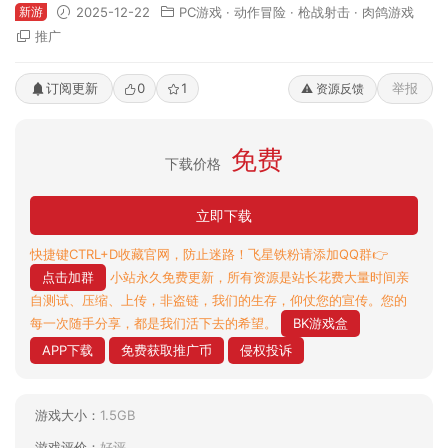
新游
2025-12-22
PC游戏
·
动作冒险
·
枪战射击
·
肉鸽游戏
推广
订阅更新
0
1
举报
⚠️ 资源反馈
免费
下载价格
立即下载
快捷键CTRL+D收藏官网，防止迷路！飞星铁粉请添加QQ群👉
点击加群
小站永久免费更新，所有资源是站长花费大量时间亲
自测试、压缩、上传，非盗链，我们的生存，仰仗您的宣传。您的
每一次随手分享，都是我们活下去的希望。
BK游戏盒
APP下载
免费获取推广币
侵权投诉
游戏大小：
1.5GB
游戏评价：
好评