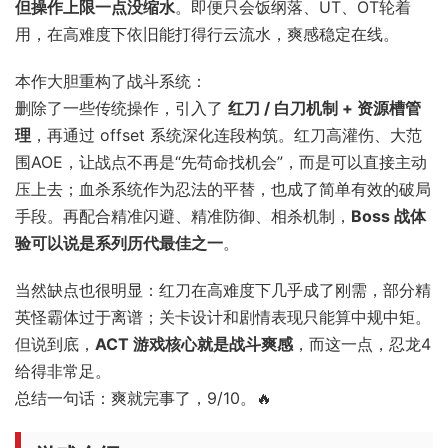
但操作上限一点没缩水
。即便只会饭纲落、UT、OT轮着
用，在高难度下依旧能打得行云流水，爽感稳定在线。
本作大胆重构了战斗系统：
删除了一些传统操作，引入了
红刀 / 白刀机制 + 资源槽管
理
，再通过 offset 系统深化连段构筑。红刀高灌伤、大范
围AOE，让战点不再是“先苟命找机会”，而是可以直接主动
压上去；血杀系统作为忍法的平替，也成了简单有效的破局
手段。再配合精准闪避、精准防御、相杀机制，
Boss 战体
验可以说是系列历代最佳之一
。
当然缺点也很明显：红刀在高难度下几乎成了刚需，部分精
英怪霸体过于离谱；关卡设计和剧情表现只能算中规中矩。
但说到底，
ACT 游戏核心就是战斗爽感
，而这一点，忍龙4
给得非常足。
总结一句话：爽就完事了，9/10。🔥