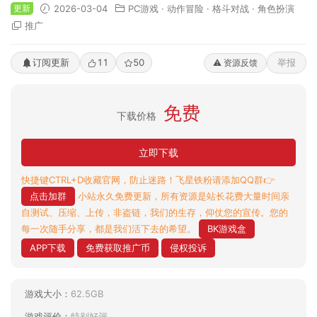
更新
2026-03-04
PC游戏
·
动作冒险
·
格斗对战
·
角色扮演
推广
订阅更新
11
50
举报
⚠️ 资源反馈
免费
下载价格
立即下载
快捷键CTRL+D收藏官网，防止迷路！飞星铁粉请添加QQ群👉
点击加群
小站永久免费更新，所有资源是站长花费大量时间亲
自测试、压缩、上传，非盗链，我们的生存，仰仗您的宣传。您的
每一次随手分享，都是我们活下去的希望。
BK游戏盒
APP下载
免费获取推广币
侵权投诉
游戏大小：
62.5GB
游戏评价：
特别好评