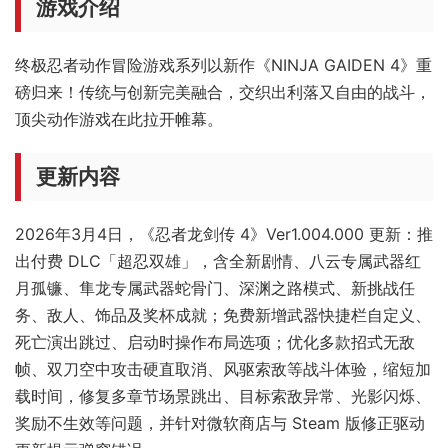
游戏介绍
终极忍者动作冒险游戏系列以新作《NINJA GAIDEN 4》重
磅归来！传统与创新完美融合，交织出利落又自由的战斗，
顶尖动作游戏在此拉开帷幕。
更新内容
2026年3月4日，《忍者龙剑传 4》Ver1.004.000 更新：推
出付费 DLC「超忍双雄」，含全新剧情、八云专属武器红
月孤镰、隼龙专属武器蛇骨门、深渊之路模式、新挑战任
务、敌人、饰品及奖杯成就；免费新增武器快捷栏自定义、
死亡演出跳过、启动时操作布局选项；优化多款招式无敌
帧、双刀空中攻击硬直取消、风驱索敌等战斗体验，缩短加
载时间，修复多章节场景跳出、目标索敌异常、光影闪烁、
奖励不生效等问题，并针对微软商店与 Steam 版修正驱动