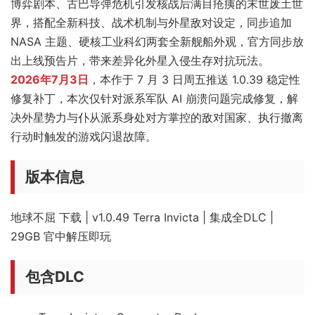
博弈剧本、古巴导弹危机引发核战后满目疮痍的末世废土世
界，搭配全新科技、战术机制与外星敌对设定，同步追加
NASA 主题、硬核工业科幻两套全新舰船外观，官方同步放
出上线预告片，带来差异化外星入侵生存对抗玩法。
2026年7月3日
，本作于 7 月 3 日周五推送 1.0.39 稳定性
修复补丁，本次仅针对派系军队 AI 崩溃问题完成修复，解
决外星势力与仆从派系身处对方掌控的敌对国家、执行撤离
行动时触发的游戏闪退故障。
版本信息
地球不屈 下载 | v1.0.49 Terra Invicta | 集成全DLC |
29GB 官中解压即玩
包含DLC