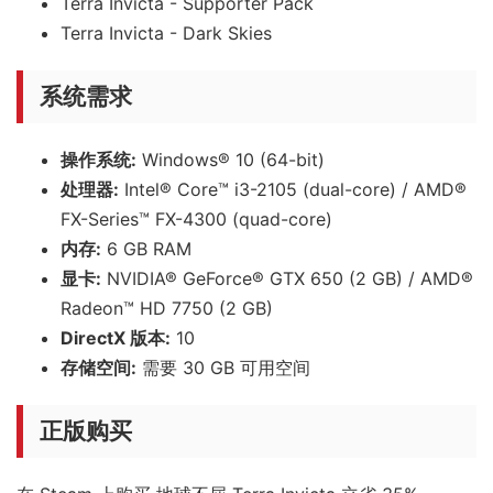
Terra Invicta - Supporter Pack
Terra Invicta - Dark Skies
系统需求
操作系统:
Windows® 10 (64-bit)
处理器:
Intel® Core™ i3-2105 (dual-core) / AMD®
FX-Series™ FX-4300 (quad-core)
内存:
6 GB RAM
显卡:
NVIDIA® GeForce® GTX 650 (2 GB) / AMD®
Radeon™ HD 7750 (2 GB)
DirectX 版本:
10
存储空间:
需要 30 GB 可用空间
正版购买