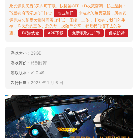
此资源购买后3天内可下载。快捷键CTRL+D收藏官网，防止迷路！
飞星铁粉请添加QQ群👉
点击加群
小站永久免费更新，所有资
源是站长花费大量时间亲自测试、压缩、上传，非盗链，我们的生
存，仰仗您的宣传。您的每一次随手分享，都是我们活下去的希
望。
BK游戏盒
APP下载
免费获取推广币
侵权投诉
游戏大小：
29GB
游戏评价：
特别好评
游戏版本：
v1.0.49
发行日期：
2026 年 1 月 6 日