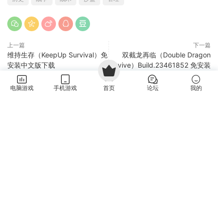
上一篇
下一篇
维持生存（KeepUp Survival）免
双截龙再临（Double Dragon
安装中文版下载
Revive）Build.23461852 免安装
中文版下载
电脑游戏
手机游戏
首页
论坛
我的
猜你喜欢
君王之塔（Sovereign Tower）Build.24596638 免安装中
新游
文版下载
PC游戏
·
视觉小说
·
角色扮演
6小时前
0
铁巢重炮（IRON NEST: Heavy Turret Simulator）
新游
Build.24594608 免安装中文版下载
PC游戏
·
策略战略
6小时前
0
鹰派大统领（Anomaly President）Build.24554642 免安
新游
装中文版下载
PC游戏
·
动作冒险
·
肉鸽游戏
7小时前
0