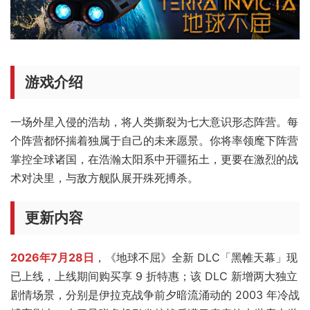
游戏介绍
一场外星入侵的浩劫，将人类撕裂为七大意识形态阵营。每
个阵营都怀揣着独属于自己的未来愿景。你将率领麾下阵营
掌控全球诸国，在浩瀚太阳系中开疆拓土，更要在激烈的战
术对决里，与敌方舰队展开殊死搏杀。
更新内容
2026年7月28日
，《地球不屈》全新 DLC「黑帷天幕」现
已上线，上线期间购买享 9 折特惠；该 DLC 新增两大独立
剧情场景，分别是伊拉克战争前夕暗流涌动的 2003 年冷战