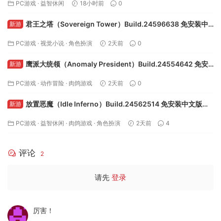
PC游戏
·
益智休闲
18小时前
0
君王之塔（Sovereign Tower）Build.24596638 免安装中
新游
文版下载
PC游戏
·
视觉小说
·
角色扮演
2天前
0
鹰派大统领（Anomaly President）Build.24554642 免安
新游
装中文版下载
PC游戏
·
动作冒险
·
肉鸽游戏
2天前
0
放置恶魔（Idle Inferno）Build.24562514 免安装中文版下
新游
载
PC游戏
·
益智休闲
·
肉鸽游戏
·
角色扮演
2天前
4
评论
2
请先
登录
厉害！