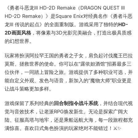
《勇者斗恶龙III HD-2D Remake（DRAGON QUEST III
HD-2D Remake）》是Square Enix对经典名作《勇者斗恶
龙III 传说的起点》的全面重制版。游戏采用了独特的
HD-
2D画面风格
，将像素与3D光影完美融合，打造出极具质感
的幻想世界。
玩家将扮演阿拉罕王国的勇者之子女，肩负起讨伐魔王巴拉
莫斯、拯救世界的使命。你可以在“露依妲酒馆”招募最多三
位伙伴，一同踏上冒险之旅。游戏提供了多种职业可选，并
能自定义外观、发色与语音，新加入的“魔物大师”职业更是
让战斗策略更加多样。
游戏保留了系列经典的
回合制指令战斗系统
，并结合现代视
觉与音效技术，让老派RPG焕发新生。无论是探索广阔大
陆、征服高塔与地牢，还是乘船远航大海，每一段旅程都充
满惊喜。喜欢日式角色扮演的玩家绝对不能错过！⚔️✨