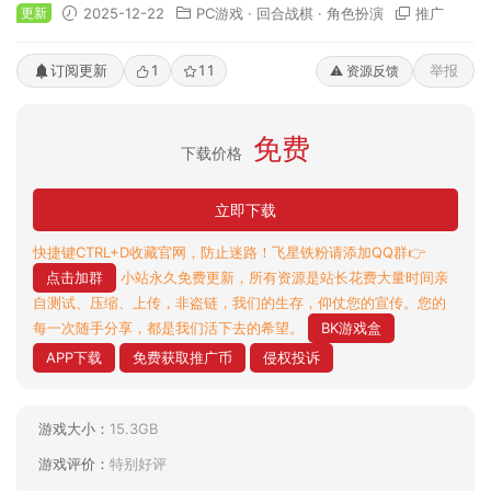
更新
2025-12-22
PC游戏
·
回合战棋
·
角色扮演
推广
订阅更新
1
11
举报
⚠️ 资源反馈
免费
下载价格
立即下载
快捷键CTRL+D收藏官网，防止迷路！飞星铁粉请添加QQ群👉
点击加群
小站永久免费更新，所有资源是站长花费大量时间亲
自测试、压缩、上传，非盗链，我们的生存，仰仗您的宣传。您的
每一次随手分享，都是我们活下去的希望。
BK游戏盒
APP下载
免费获取推广币
侵权投诉
游戏大小：
15.3GB
游戏评价：
特别好评