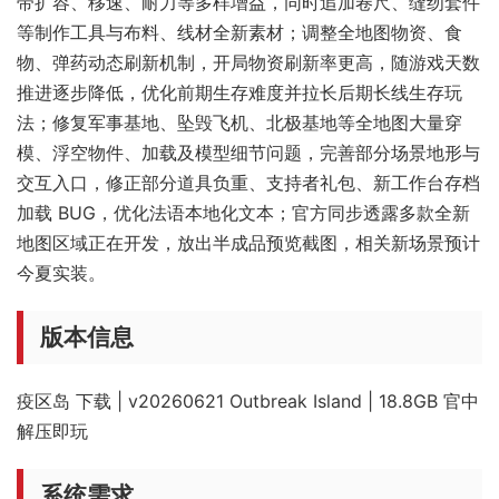
带扩容、移速、耐力等多样增益，同时追加卷尺、缝纫套件
等制作工具与布料、线材全新素材；调整全地图物资、食
物、弹药动态刷新机制，开局物资刷新率更高，随游戏天数
推进逐步降低，优化前期生存难度并拉长后期长线生存玩
法；修复军事基地、坠毁飞机、北极基地等全地图大量穿
模、浮空物件、加载及模型细节问题，完善部分场景地形与
交互入口，修正部分道具负重、支持者礼包、新工作台存档
加载 BUG，优化法语本地化文本；官方同步透露多款全新
地图区域正在开发，放出半成品预览截图，相关新场景预计
今夏实装。
版本信息
疫区岛 下载 | v20260621 Outbreak Island | 18.8GB 官中
解压即玩
系统需求