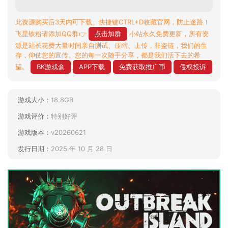
此资源购买后3天内可下载。快捷键CTRL+D收藏官网，防止迷路！
飞星铁粉请添加QQ群👉
点击加群
小站永久免费更新，所有资
源是站长花费大量时间亲自测试、压缩、上传，非盗链，我们的生
存，仰仗您的宣传。您的每一次随手分享，都是我们活下去的希
望。
BK游戏盒
APP下载
免费获取推广币
侵权投诉
游戏大小：
18.8GB
游戏评价：
特别好评
游戏版本：
v20260621
发行日期：
2025 年 10 月 28 日