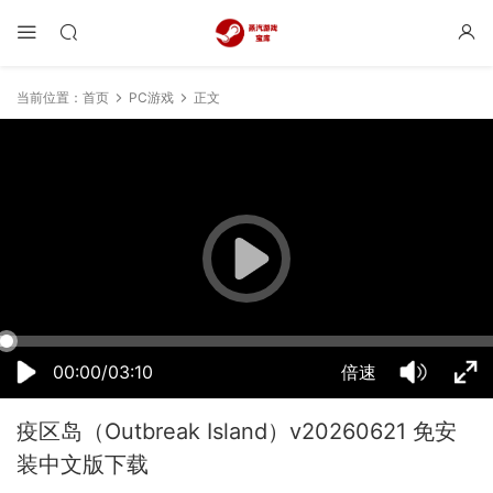
当前位置：
首页
PC游戏
正文
20:10:23
50%
75%
100%
00:00/03:10
倍速
疫区岛（Outbreak Island）v20260621 免安
装中文版下载