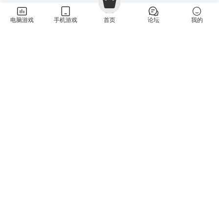
电脑游戏
手机游戏
首页
论坛
我的
上一篇
下一篇
东京巫女：幸存者（W.A.N.D
《魔法工艺》修改器 Magicraft
Project）免安装中文版下载
Trainer 免费下载
猜你喜欢
朽木难雕（GRAIN ROT）Build.24612437 免安装中文版下
新游
载
PC游戏
·
动作冒险
·
恐怖惊悚
7小时前
0
地窖守护者（Cellar Keeper）Build.24601508 免安装中文
新游
版下载
PC游戏
·
模拟经营
·
益智休闲
8小时前
0
氧气列车（OxyRail）Build.24520708 免安装中文版下载
新游
PC游戏
·
动作冒险
·
模拟经营
·
益智休闲
8小时前
0
地狱仆从2（HellSlave II: Judgment of the Archon）v1.3.0
新游