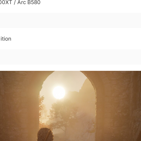
00XT / Arc B580
ition