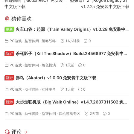
径迹回响（MotionRec）免安装
盗贼遗产2（Rogue Legacy 2）
中文版下载
v1.2.2a 免安装中文版下载
猜你喜欢
火车山谷：起源（Train Valley Origins）v1.0.28 免安装中文
更新
版下载
PC游戏
·
益智休闲
·
策略战略
11小时前
0
杀死影子（Kill The Shadow）Build.24566977 免安装中文
新游
版下载
PC游戏
·
益智休闲
·
角色扮演
1天前
0
赤鸟（Akatori）v1.0.00 免安装中文版下载
新游
PC游戏
·
动作冒险
·
女性主角
1天前
0
大步走联机版（Big Walk Online）v1.4.7.2607311502 免安
新游
装中文版下载
PC游戏
·
动作冒险
·
益智休闲
·
联机游戏专区
2天前
0
评论
0