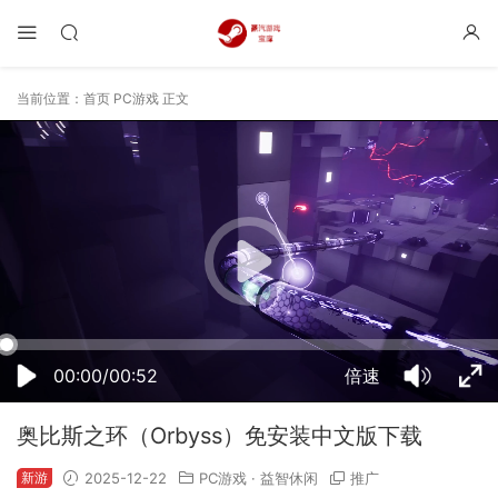
当前位置：
首页
PC游戏
正文
12:31:11
50%
75%
100%
00:00/00:52
倍速
奥比斯之环（Orbyss）免安装中文版下载
新游
2025-12-22
PC游戏
·
益智休闲
推广