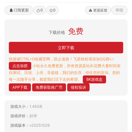
订阅更新
0
0
举报
⚠️ 资源反馈
免费
下载价格
立即下载
快捷键CTRL+D收藏官网，防止迷路！飞星铁粉请添加QQ群👉
点击加群
小站永久免费更新，所有资源是站长花费大量时间亲
自测试、压缩、上传，非盗链，我们的生存，仰仗您的宣传。您的
每一次随手分享，都是我们活下去的希望。
BK游戏盒
APP下载
免费获取推广币
侵权投诉
游戏大小：
1.45GB
游戏评价：
好评
游戏版本：
v20251029