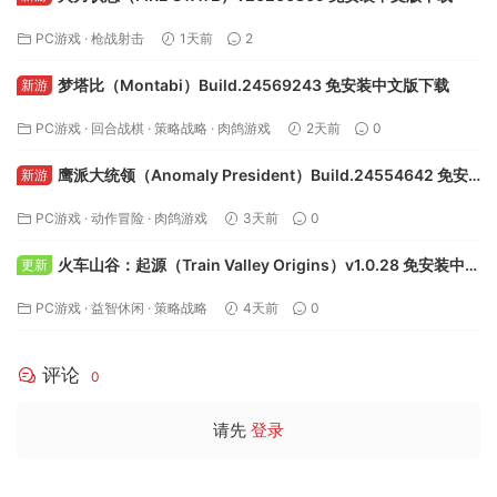
PC游戏
·
枪战射击
1天前
2
梦塔比（Montabi）Build.24569243 免安装中文版下载
新游
PC游戏
·
回合战棋
·
策略战略
·
肉鸽游戏
2天前
0
鹰派大统领（Anomaly President）Build.24554642 免安
新游
装中文版下载
PC游戏
·
动作冒险
·
肉鸽游戏
3天前
0
火车山谷：起源（Train Valley Origins）v1.0.28 免安装中文
更新
版下载
PC游戏
·
益智休闲
·
策略战略
4天前
0
评论
0
请先
登录