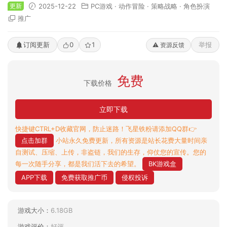
更新
2025-12-22
PC游戏
·
动作冒险
·
策略战略
·
角色扮演
推广
订阅更新
0
1
举报
⚠️ 资源反馈
免费
下载价格
立即下载
快捷键CTRL+D收藏官网，防止迷路！飞星铁粉请添加QQ群👉
点击加群
小站永久免费更新，所有资源是站长花费大量时间亲
自测试、压缩、上传，非盗链，我们的生存，仰仗您的宣传。您的
每一次随手分享，都是我们活下去的希望。
BK游戏盒
APP下载
免费获取推广币
侵权投诉
游戏大小：
6.18GB
游戏评价：
好评