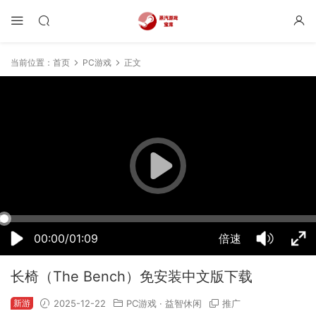
当前位置：
首页
PC游戏
正文
11:02:26
50%
75%
100%
00:00/01:09
倍速
长椅（The Bench）免安装中文版下载
新游
2025-12-22
PC游戏
·
益智休闲
推广