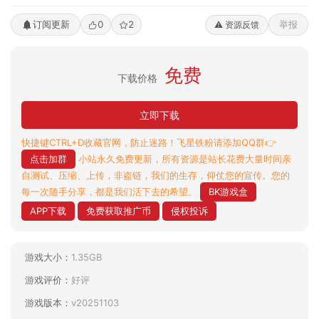
订阅更新
0
2
举报
⚠️ 资源反馈
免费
下载价格
立即下载
快捷键CTRL+D收藏官网，防止迷路！飞星铁粉请添加QQ群👉
点击加群
小站永久免费更新，所有资源是站长花费大量时间亲
自测试、压缩、上传，非盗链，我们的生存，仰仗您的宣传。您的
每一次随手分享，都是我们活下去的希望。
BK游戏盒
APP下载
免费获取推广币
侵权投诉
游戏大小：
1.35GB
游戏评价：
好评
游戏版本：
v20251103