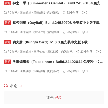
神之一手（Summoner's Gambit）Build.24590154 免安装
新游
中文版下载
PC游戏
·
回合战棋
·
策略战略
·
肉鸽游戏
22小时前
0
氧气列车（OxyRail）Build.24520708 免安装中文版下载
新游
PC游戏
·
动作冒险
·
模拟经营
·
益智休闲
23小时前
0
功夫牌（Kungfu Card）v1.0.0 免安装中文版下载
新游
PC游戏
·
回合战棋
·
国风仙侠
·
策略战略
·
肉鸽游戏
23小时前
0
故事编织者（Talespinner）Build.24492844 免安装中文版
新游
下载
PC游戏
·
回合战棋
·
策略战略
·
肉鸽游戏
23小时前
0
评论
0
请先
登录