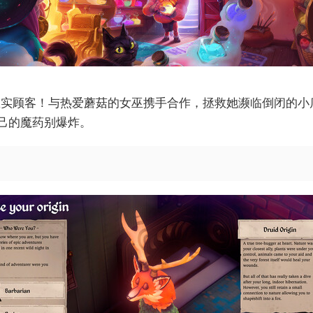
忠实顾客！与热爱蘑菇的女巫携手合作，拯救她濒临倒闭的小
己的魔药别爆炸。