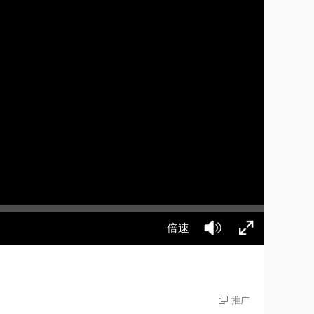
倍速
推广