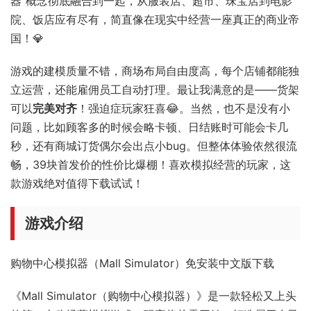
器”概念彻底融合到一起，从服装店、超市、珠宝店到电影
院、饭店应有尽有，简直像在现实中经营一座真正的商业帝
国！💎
游戏的建模质量不错，商场布局自由度高，每个店铺都能独
立运营，还能雇佣员工自动打理。最让我满意的是——货架
可以
完美对齐
！强迫症玩家狂喜😂。当然，也不是没有小
问题，比如顾客多的时候会略卡顿、日结账时可能会卡几
秒，还有商城订货偶尔会出点小bug。但整体体验依然很流
畅，39块首发价的性价比爆棚！喜欢模拟经营的玩家，这
款游戏绝对值得下载试试！
游戏介绍
购物中心模拟器（Mall Simulator）免安装中文版下载
《Mall Simulator（购物中心模拟器）》是一款轻松又上头