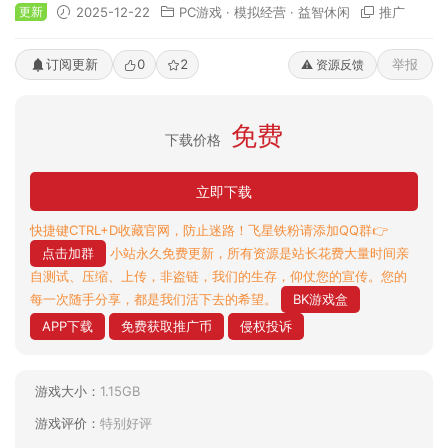
更新
2025-12-22
PC游戏
·
模拟经营
·
益智休闲
推广
订阅更新
0
2
举报
⚠️ 资源反馈
免费
下载价格
立即下载
快捷键CTRL+D收藏官网，防止迷路！飞星铁粉请添加QQ群👉
点击加群
小站永久免费更新，所有资源是站长花费大量时间亲
自测试、压缩、上传，非盗链，我们的生存，仰仗您的宣传。您的
每一次随手分享，都是我们活下去的希望。
BK游戏盒
APP下载
免费获取推广币
侵权投诉
游戏大小：
1.15GB
游戏评价：
特别好评