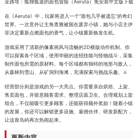
亚路塔：狐狸狐途的面包冒险（Aeruta）免安装中文版下载
在《Aeruta》中，玩家将进入一个“面包几乎被遗忘”的奇幻
世界。一次意外让主角查雅被困在废弃小镇，她与小店主伊
菲决定重新点燃面包的香气，让小镇重新焕发生机。
游戏采用了清新的像素画风与流畅的2D横版动作机制。你
可以探索各个区域，使用华丽的连招技能与怪物战斗，采集
制作面包所需的原材料。每个区域都有独特的地形与敌人，
从森林到雪山、从矿洞到海滩，充满探索与挑战乐趣。⚔️
经营部分则是游戏的另一大亮点。你需要亲自烘焙、上架、
售卖面包，并留意顾客需求、整理店面卫生。合理规划上架
组合，不仅能吸引更多顾客，还能获得额外奖励！随着小镇
的发展，你还可以解锁更多设施、雇佣伙伴、研发新配方，
让这座岛屿再次热闹起来。
更新内容