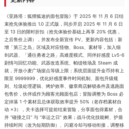
《亚路塔：狐狸狐途的面包冒险》于 2025 年 11 月 6 日结
束抢先体验推出 1.0 正式版，同步开启 2025 年 11 月 6 日
至 13 日的限时折扣（抢先体验价基础上再享 20% 优惠，
之后售价上调），并发布全新宣传 PV。更新内容包括：新
增「第三之岛」区域及对应怪物、Boss、素材等，加入细
剑武器、「通往勇者之路」高难度模式、同伴好感度 Lv5-6
剧情与回忆功能、武器改造系统、帕缇牧场及 Steam 成
就，开放小麦广场据点等级上限；系统层面提升金币持有上
限至 9999999，优化好感度事件时间机制、面包升级规
则、垃圾处理逻辑、烤炉效率、徽章商店解锁条件及逃跑面
包售价，伙伴或作为顾客光顾面包店；冒险调整为 Boss 必
定掉落 1 个素材且总体获取效率提升 50%（老存档素材自
动 ×3），关卡选择可提前结束冒险，分享面包得素材，合
并 “碰撞之日” 与 “幸运之日” 效果；战斗优化技能树、护盾
持续时间（改为短期防御）、闪避冷却与移动衔接，调整移