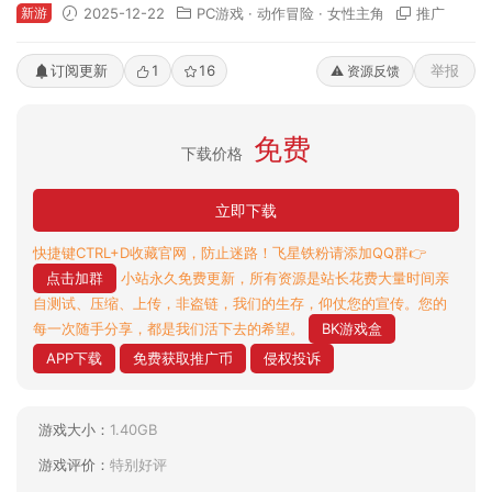
新游
2025-12-22
PC游戏
·
动作冒险
·
女性主角
推广
订阅更新
1
16
举报
⚠️ 资源反馈
免费
下载价格
立即下载
快捷键CTRL+D收藏官网，防止迷路！飞星铁粉请添加QQ群👉
点击加群
小站永久免费更新，所有资源是站长花费大量时间亲
自测试、压缩、上传，非盗链，我们的生存，仰仗您的宣传。您的
每一次随手分享，都是我们活下去的希望。
BK游戏盒
APP下载
免费获取推广币
侵权投诉
游戏大小：
1.40GB
游戏评价：
特别好评