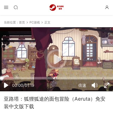
当前位置：
首页
PC游戏
正文
22:40:13
50%
75%
100%
00:00/01:19
倍速
亚路塔：狐狸狐途的面包冒险（Aeruta）免安
装中文版下载