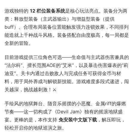
游戏独特的
12 栏位装备系统
是核心玩法亮点。装备分为两
类：释放型装备（主武器输出）与增益型装备（提供
buff）。合理布局装备位置能触发强力连锁效果，不同排列
能造就上千种战斗风格。装备搭配自由度极高，每一局都是
全新的冒险。
目前游戏提供三位角色可选——生命值与主武器伤害兼具的
“法尔科”、擅长范围AOE的“艾米”，以及暴击伤害爆表的“莉
迪亚”。关卡内通过击败敌人与完成任务可获得金币与材
料，用于局外养成与解锁新技能。游戏难度多段式递进，闯
关越深，挑战越刺激！⚔️
手绘风的地狱舞台、随音乐摇摆的小恶魔、金属riff的爆燃
节奏——这一切构成了《Devil Jam》独有的摇滚地狱盛
宴。更棒的是，本作支持
免安装中文版下载
，解压即玩，
轻松开启你的地狱巡演之旅。