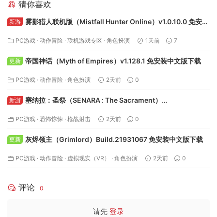
猜你喜欢
雾影猎人联机版（Mistfall Hunter Online）v1.0.10.0 免安装
新游
中文版下载
PC游戏
·
动作冒险
·
联机游戏专区
·
角色扮演
1天前
7
帝国神话（Myth of Empires）v1.128.1 免安装中文版下载
更新
PC游戏
·
动作冒险
·
角色扮演
2天前
0
塞纳拉：圣祭（SENARA : The Sacrament）
新游
Build.24495622 免安装中文版下载
PC游戏
·
恐怖惊悚
·
枪战射击
2天前
0
灰烬领主（Grimlord）Build.21931067 免安装中文版下载
更新
PC游戏
·
动作冒险
·
虚拟现实（VR）
·
角色扮演
2天前
0
评论
0
请先
登录