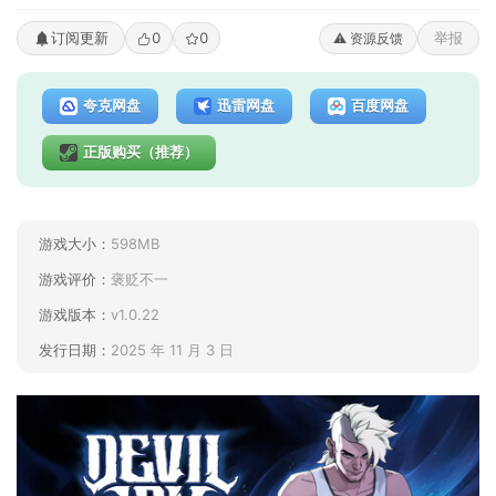
订阅更新
0
0
举报
⚠️ 资源反馈
夸克网盘
迅雷网盘
百度网盘
正版购买（推荐）
游戏大小：
598MB
游戏评价：
褒贬不一
游戏版本：
v1.0.22
发行日期：
2025 年 11 月 3 日