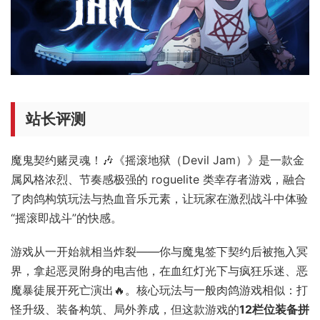
站长评测
魔鬼契约赌灵魂！🎶《摇滚地狱（Devil Jam）》是一款金
属风格浓烈、节奏感极强的 roguelite 类幸存者游戏，融合
了肉鸽构筑玩法与热血音乐元素，让玩家在激烈战斗中体验
“摇滚即战斗”的快感。
游戏从一开始就相当炸裂——你与魔鬼签下契约后被拖入冥
界，拿起恶灵附身的电吉他，在血红灯光下与疯狂乐迷、恶
魔暴徒展开死亡演出🔥。核心玩法与一般肉鸽游戏相似：打
怪升级、装备构筑、局外养成，但这款游戏的
12栏位装备拼