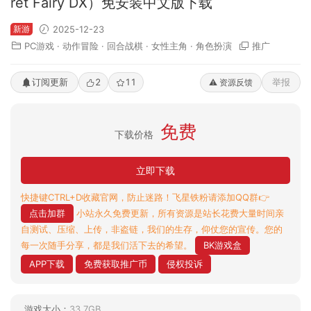
ret Fairy DX）免安装中文版下载
新游
2025-12-23
PC游戏
·
动作冒险
·
回合战棋
·
女性主角
·
角色扮演
推广
订阅更新
2
11
举报
⚠️ 资源反馈
免费
下载价格
立即下载
快捷键CTRL+D收藏官网，防止迷路！飞星铁粉请添加QQ群👉
点击加群
小站永久免费更新，所有资源是站长花费大量时间亲
自测试、压缩、上传，非盗链，我们的生存，仰仗您的宣传。您的
每一次随手分享，都是我们活下去的希望。
BK游戏盒
APP下载
免费获取推广币
侵权投诉
游戏大小：
33.7GB