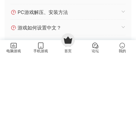
PC游戏解压、安装方法
游戏如何设置中文？
如何白嫖不限速下载呢？
电脑游戏
手机游戏
首页
论坛
我的
免责声明：
资源仅供试玩，请支持正版并从
Steam
官方网
站 /
Nintendo
官方网站 购买。如文章存在版权问题，可查看
版权说明
并反馈下架。更多信息请查看
隐私政策
。本站提供的
资源转载自国内外各大媒体和网络和网友分享，仅供试玩体
验；不得将上述内容用于商业或者非法用途，否则，一切后果
请用户自负。您必须在下载后的24个小时之内，从您的电脑中
彻底删除上述内容。如果您喜欢该游戏内容，请支持正版，购
买注册，得到更好的正版服务。我们非常重视版权问题，如有
侵权请邮件与我们联系处理。（侵权下架邮箱：
feng99872@gmail.com）