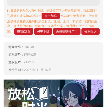
此资源购买后3天内可下载。快捷键CTRL+D收藏官网，防止迷路！
飞星铁粉请添加QQ群👉
点击加群
小站永久免费更新，所有资
源是站长花费大量时间亲自测试、压缩、上传，非盗链，我们的生
存，仰仗您的宣传。您的每一次随手分享，都是我们活下去的希
望。
BK游戏盒
APP下载
免费获取推广币
侵权投诉
游戏大小：
1.07GB
游戏评价：
好评如潮
游戏版本：
v1.12.0
发行日期：
2025 年 11 月 16 日