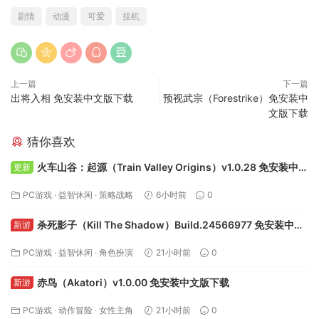
剧情
动漫
可爱
挂机
上一篇
下一篇
出将入相 免安装中文版下载
预视武宗（Forestrike）免安装中
文版下载
猜你喜欢
火车山谷：起源（Train Valley Origins）v1.0.28 免安装中文
更新
版下载
PC游戏
·
益智休闲
·
策略战略
6小时前
0
杀死影子（Kill The Shadow）Build.24566977 免安装中文
新游
版下载
PC游戏
·
益智休闲
·
角色扮演
21小时前
0
赤鸟（Akatori）v1.0.00 免安装中文版下载
新游
PC游戏
·
动作冒险
·
女性主角
21小时前
0