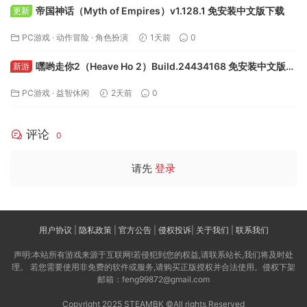
帝国神话（Myth of Empires）v1.128.1 免安装中文版下载
更新
PC游戏
·
动作冒险
·
角色扮演
1天前
0
嘿哟走你2（Heave Ho 2）Build.24434168 免安装中文版下
新游
载
PC游戏
·
益智休闲
2天前
0
评论
0
请先
登录
用户协议
|
隐私政策
|
官方公告
|
侵权投诉
|
关于我们
|
联系我们
声明:本站所有游戏来源于互联网!若侵犯到您的权益,请联系站长,我们将及时处
理。 若您需要使用非免费的软件或服务,请购买正版授权并合法使用。侵权下架
邮箱：feng99872@gmail.com
Copyright 2025 STEAMBK ©All rights Reserved