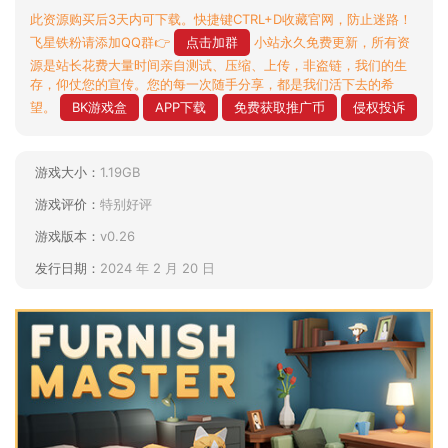
此资源购买后3天内可下载。快捷键CTRL+D收藏官网，防止迷路！
飞星铁粉请添加QQ群👉
点击加群
小站永久免费更新，所有资
源是站长花费大量时间亲自测试、压缩、上传，非盗链，我们的生
存，仰仗您的宣传。您的每一次随手分享，都是我们活下去的希
望。
BK游戏盒
APP下载
免费获取推广币
侵权投诉
游戏大小：
1.19GB
游戏评价：
特别好评
游戏版本：
v0.26
发行日期：
2024 年 2 月 20 日