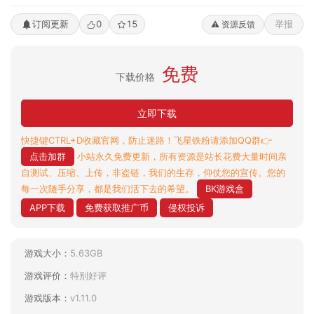
订阅更新
0
15
举报
⚠️ 资源反馈
免费
下载价格
立即下载
快捷键CTRL+D收藏官网，防止迷路！飞星铁粉请添加QQ群👉
点击加群
小站永久免费更新，所有资源是站长花费大量时间亲
自测试、压缩、上传，非盗链，我们的生存，仰仗您的宣传。您的
每一次随手分享，都是我们活下去的希望。
BK游戏盒
APP下载
免费获取推广币
侵权投诉
游戏大小：
5.63GB
游戏评价：
特别好评
游戏版本：
v1.11.0