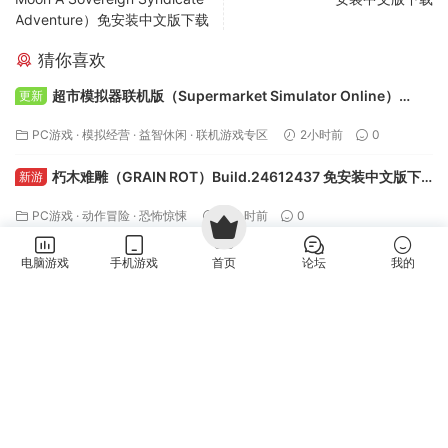
Adventure）免安装中文版下载
猜你喜欢
超市模拟器联机版（Supermarket Simulator Online）
更新
v1.5.1 免安装中文版下载
PC游戏
·
模拟经营
·
益智休闲
·
联机游戏专区
2小时前
0
朽木难雕（GRAIN ROT）Build.24612437 免安装中文版下
新游
载
PC游戏
·
动作冒险
·
恐怖惊悚
18小时前
0
地窖守护者（Cellar Keeper）Build.24601508 免安装中文
新游
电脑游戏
手机游戏
首页
论坛
我的
版下载
PC游戏
·
模拟经营
·
益智休闲
18小时前
0
氧气列车（OxyRail）Build.24520708 免安装中文版下载
新游
PC游戏
·
动作冒险
·
模拟经营
·
益智休闲
18小时前
0
评论
2