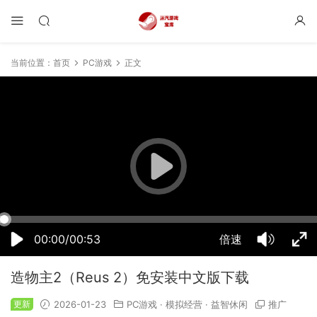
当前位置：
首页
PC游戏
正文
06:29:35
50%
75%
100%
00:00/00:53
倍速
造物主2（Reus 2）免安装中文版下载
更新
2026-01-23
PC游戏
·
模拟经营
·
益智休闲
推广