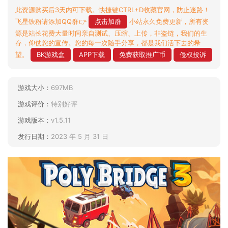
此资源购买后3天内可下载。快捷键CTRL+D收藏官网，防止迷路！
飞星铁粉请添加QQ群👉
点击加群
小站永久免费更新，所有资
源是站长花费大量时间亲自测试、压缩、上传，非盗链，我们的生
存，仰仗您的宣传。您的每一次随手分享，都是我们活下去的希
望。
BK游戏盒
APP下载
免费获取推广币
侵权投诉
游戏大小：
697MB
游戏评价：
特别好评
游戏版本：
v1.5.11
发行日期：
2023 年 5 月 31 日