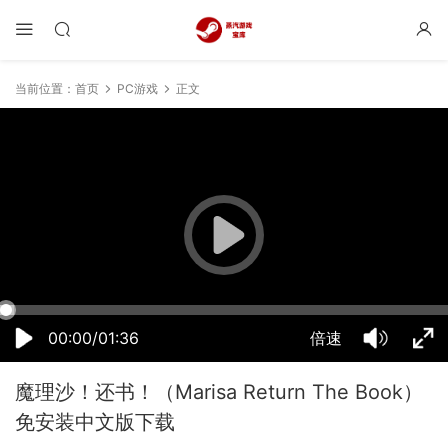
当前位置：
首页
PC游戏
正文
06:30:31
50%
75%
100%
00:00/01:36
倍速
魔理沙！还书！（Marisa Return The Book）
免安装中文版下载