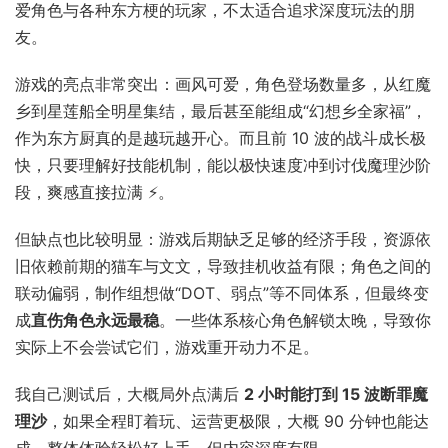
爱角色与各种东方梗的玩家，不太适合追求深度玩法的朋
友。
游戏的亮点非常突出：画风可爱，角色登场数量多，从红魔
乡到星莲船全明星集结，最后甚至能组成“幻想乡全家福”，
作为东方厨真的是越玩越开心。而且前 10 波的战斗成长极
快，只要理解好技能机制，能以极快速度冲到讨伐魔理沙阶
段，爽感直接拉满 ⚡。
但缺点也比较明显：游戏后期缺乏足够的经济手段，资源依
旧依赖前期的猫车与文文，导致挂机收益有限；角色之间的
联动偏弱，制作组想做“DOT、弱点”等不同体系，但最终变
成
直伤角色永远最稳
。一些体系核心角色解锁太晚，导致你
实际上不会尝试它们，游戏重开动力不足。
我自己测试后，大概局外点满后
2 小时能打到 15 波断罪魔
理沙
，如果全程盯着玩、运营更极限，大概 90 分钟也能达