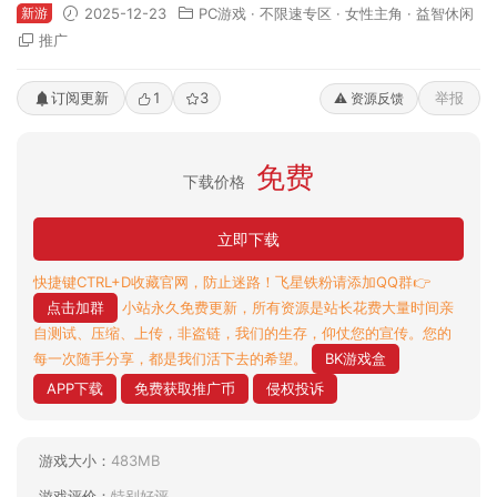
新游
2025-12-23
PC游戏
·
不限速专区
·
女性主角
·
益智休闲
推广
订阅更新
1
3
举报
⚠️ 资源反馈
免费
下载价格
立即下载
快捷键CTRL+D收藏官网，防止迷路！飞星铁粉请添加QQ群👉
点击加群
小站永久免费更新，所有资源是站长花费大量时间亲
自测试、压缩、上传，非盗链，我们的生存，仰仗您的宣传。您的
每一次随手分享，都是我们活下去的希望。
BK游戏盒
APP下载
免费获取推广币
侵权投诉
游戏大小：
483MB
游戏评价：
特别好评