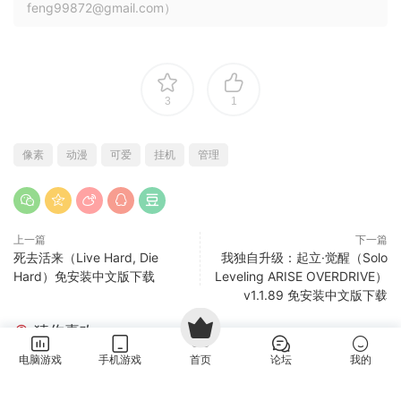
feng99872@gmail.com）
3
1
像素
动漫
可爱
挂机
管理
上一篇
下一篇
死去活来（Live Hard, Die
我独自升级：起立·觉醒（Solo
Hard）免安装中文版下载
Leveling ARISE OVERDRIVE）
v1.1.89 免安装中文版下载
猜你喜欢
电脑游戏
手机游戏
首页
论坛
我的
超市模拟器联机版（Supermarket Simulator Online）
更新
v1.5.1 免安装中文版下载
PC游戏
·
模拟经营
·
益智休闲
·
联机游戏专区
2小时前
0