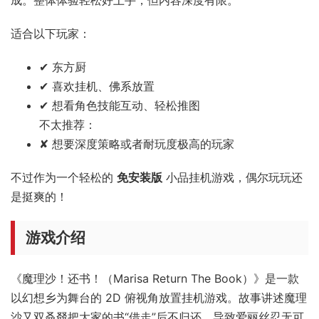
成。整体体验轻松好上手，但内容深度有限。
适合以下玩家：
✔ 东方厨
✔ 喜欢挂机、佛系放置
✔ 想看角色技能互动、轻松推图
不太推荐：
✘ 想要深度策略或者耐玩度极高的玩家
不过作为一个轻松的
免安装版
小品挂机游戏，偶尔玩玩还
是挺爽的！
游戏介绍
《魔理沙！还书！（Marisa Return The Book）》是一款
以幻想乡为舞台的 2D 俯视角放置挂机游戏。故事讲述魔理
沙又双叒叕把大家的书“借走”后不归还，导致爱丽丝忍无可