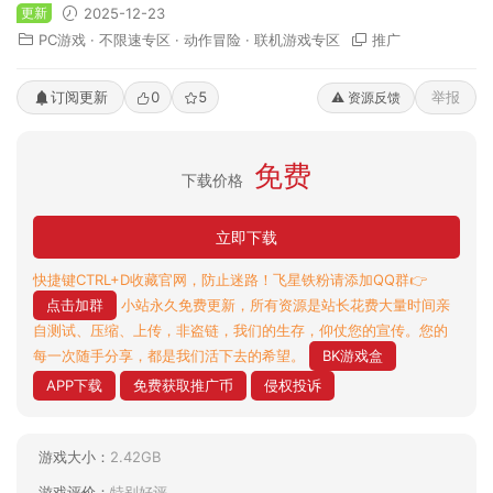
更新
2025-12-23
PC游戏
·
不限速专区
·
动作冒险
·
联机游戏专区
推广
订阅更新
0
5
举报
⚠️ 资源反馈
免费
下载价格
立即下载
快捷键CTRL+D收藏官网，防止迷路！飞星铁粉请添加QQ群👉
点击加群
小站永久免费更新，所有资源是站长花费大量时间亲
自测试、压缩、上传，非盗链，我们的生存，仰仗您的宣传。您的
每一次随手分享，都是我们活下去的希望。
BK游戏盒
APP下载
免费获取推广币
侵权投诉
游戏大小：
2.42GB
游戏评价：
特别好评