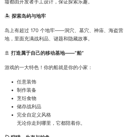
墟都由开发者手工设计，保证探索乐趣。
🏝️
探索岛屿与地牢
岛上有超过 170 个地牢——洞穴、墓穴、神庙、海盗营
地，里面充满战利品、谜题和隐藏故事。
🚢
打造属于自己的移动基地——“船”
游戏的一大特色！你的船就是你的小家：
任意装饰
制作装备
烹饪食物
储存战利品
完全自定义风格
无论你走到哪里，它都陪着你。