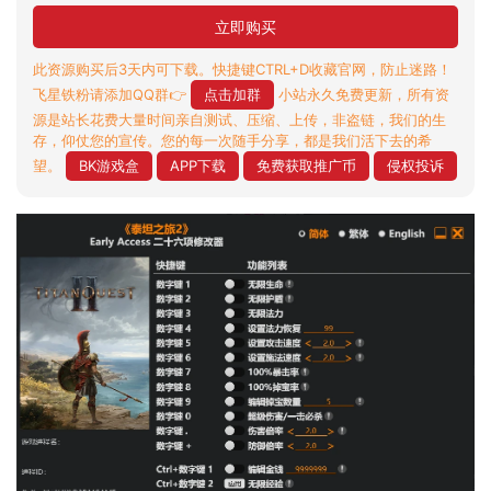
立即购买
此资源购买后3天内可下载。快捷键CTRL+D收藏官网，防止迷路！
飞星铁粉请添加QQ群👉
点击加群
小站永久免费更新，所有资
源是站长花费大量时间亲自测试、压缩、上传，非盗链，我们的生
存，仰仗您的宣传。您的每一次随手分享，都是我们活下去的希
望。
BK游戏盒
APP下载
免费获取推广币
侵权投诉