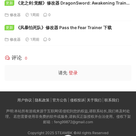
《龙之剑:觉醒》修改器 DragonSword: Awakening Trainer
更新
下载
修改器
1周前
0
《风暴怕死队》修改器 Pass the Fear Trainer 下载
更新
修改器
1周前
0
评论
0
请先
登录
用户协议
|
隐私政策
|
官方公告
|
侵权投诉
|
关于我们
|
联系我们
声明:本站所有游戏来源于互联网!若侵犯到您的权益,请联系站长,我们将及时处
理。 若您需要使用非免费的软件或服务,请购买正版授权并合法使用。侵权下架
邮箱：feng99872@gmail.com
Copyright 2025 STEAMBK ©All rights Reserved