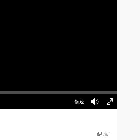
倍速
推广