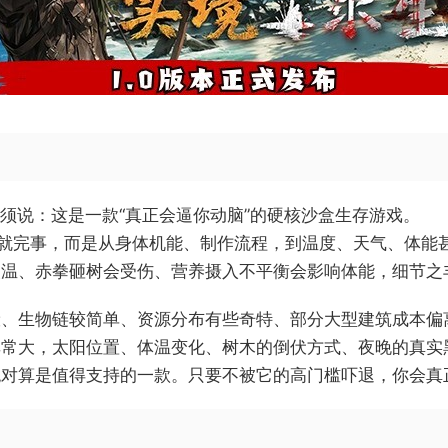
，我必须说：这是一款“真正会逼你动脑”的硬核沙盒生存游戏。
”就完事，而是从身体机能、制作流程，到温度、天气、体能
失温、赤拳砸树会受伤、营养摄入不平衡会影响体能，细节之
般、生物链较简单、资源分布有些奇特、部分大型建筑成本偏
非常大，太阳位置、体温变化、树木的倒伏方式、夜晚的真实
对算是值得支持的一款。只要不被它的高门槛吓退，你会真正