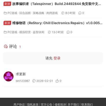
故事编织者（Talespinner）Build.24492844 免安装中文版
新游
下载
PC游戏
·
回合战棋
·
策略战略
·
肉鸽游戏
8小时前
0
维修物语（ReStory: Chill Electronics Repairs）v1.0.005r
新游
免安装中文版下载
PC游戏
·
模拟经营
·
益智休闲
13小时前
0
评论
1
请先
登录
求更新
bhl123987
2026-02-01
0
用户协议
|
隐私政策
|
官方公告
|
侵权投诉
|
关于我们
|
联系我们