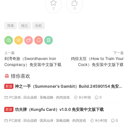
2
0
弹幕
独立
街机
上一篇
下一篇
剑湾奇旅（Swordhaven Iron
鸡你太壮（How to Train Your
Conspiracy）免安装中文版下载
Cock）免安装中文版下载
猜你喜欢
神之一手（Summoner's Gambit）Build.24590154 免安装
新游
中文版下载
PC游戏
·
回合战棋
·
策略战略
·
肉鸽游戏
8小时前
0
功夫牌（Kungfu Card）v1.0.0 免安装中文版下载
新游
PC游戏
·
回合战棋
·
国风仙侠
·
策略战略
·
肉鸽游戏
8小时前
0