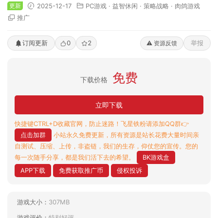
更新
2025-12-17
PC游戏
·
益智休闲
·
策略战略
·
肉鸽游戏
推广
订阅更新
0
2
举报
⚠️ 资源反馈
免费
下载价格
立即下载
快捷键CTRL+D收藏官网，防止迷路！飞星铁粉请添加QQ群👉
点击加群
小站永久免费更新，所有资源是站长花费大量时间亲
自测试、压缩、上传，非盗链，我们的生存，仰仗您的宣传。您的
每一次随手分享，都是我们活下去的希望。
BK游戏盒
APP下载
免费获取推广币
侵权投诉
游戏大小：
307MB
游戏评价：
特别好评