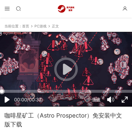
当前位置：
首页
PC游戏
正文
20:26:57
50%
75%
100%
00:00/00:37
倍速
咖啡星矿工（Astro Prospector）免安装中文
版下载