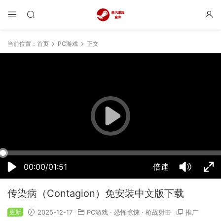
当前位置：
首页
PC游戏
正文
03:48:08
50%
75%
100%
00:00/01:51
倍速
传染病（Contagion）免安装中文版下载
更新
2025-12-17
PC游戏
·
恐怖惊悚
·
枪战射击
推广