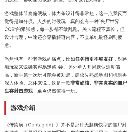
游戏整体节奏偏硬核，体力条设计得非常短，这一点我反而
觉得是加分项。人少的时候玩，真的会有一种“丧尸世界
CQB”的紧张感，每一步都不敢乱跑。关卡流程不算长，但
设计合理，中途还会穿插解谜内容，不会单纯刷怪刷到疲
惫。
当然也有一些老游戏的痛点，比如
任务指引不够友好
，对路
痴玩家来说确实容易迷路 😂。另外单人开局默认难度偏
高，新手第一次玩可能会被劝退，建议先熟悉地图和机制再
深入体验。总体来说，这是一款
非常硬核、非常真实的僵尸
生存射击游戏
，至今仍然值得一玩。
游戏介绍
《传染病（Contagion）》并不是那种无脑爽快型的僵尸射