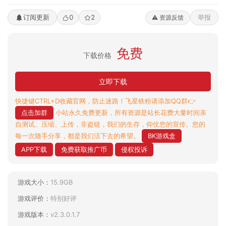
订阅更新
0
2
举报
⚠️ 资源反馈
免费
下载价格
立即下载
快捷键CTRL+D收藏官网，防止迷路！飞星铁粉请添加QQ群👉
点击加群
小站永久免费更新，所有资源是站长花费大量时间亲
自测试、压缩、上传，非盗链，我们的生存，仰仗您的宣传。您的
每一次随手分享，都是我们活下去的希望。
BK游戏盒
APP下载
免费获取推广币
侵权投诉
游戏大小：
15.9GB
游戏评价：
特别好评
游戏版本：
v2.3.0.1.7