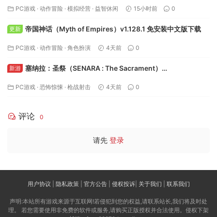
PC游戏
·
动作冒险
·
模拟经营
·
益智休闲
15小时前
0
帝国神话（Myth of Empires）v1.128.1 免安装中文版下载
更新
PC游戏
·
动作冒险
·
角色扮演
4天前
0
塞纳拉：圣祭（SENARA : The Sacrament）
新游
Build.24495622 免安装中文版下载
PC游戏
·
恐怖惊悚
·
枪战射击
4天前
0
评论
0
请先
登录
用户协议
|
隐私政策
|
官方公告
|
侵权投诉
|
关于我们
|
联系我们
声明:本站所有游戏来源于互联网!若侵犯到您的权益,请联系站长,我们将及时处
理。 若您需要使用非免费的软件或服务,请购买正版授权并合法使用。侵权下架